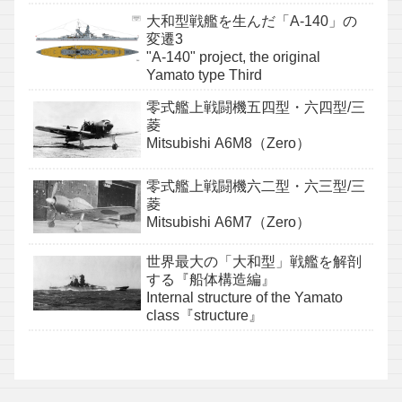
大和型戦艦を生んだ「A-140」の
変遷3
"A-140" project, the original
Yamato type Third
零式艦上戦闘機五四型・六四型/三
菱
Mitsubishi A6M8（Zero）
零式艦上戦闘機六二型・六三型/三
菱
Mitsubishi A6M7（Zero）
世界最大の「大和型」戦艦を解剖
する『船体構造編』
Internal structure of the Yamato
class『structure』