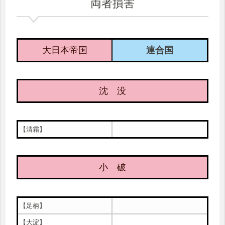
両者損害
大日本帝国
連合国
沈 没
【清霜】
小 破
【足柄】
【大淀】