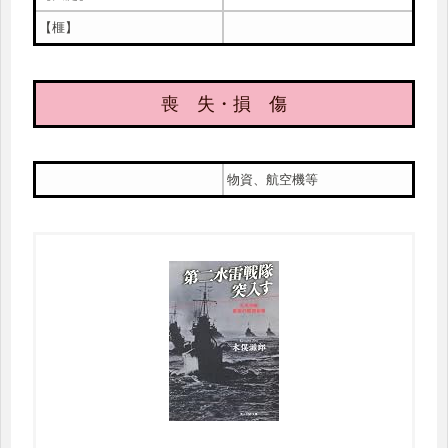
【榧】
喪 失・損 傷
物資、航空機等