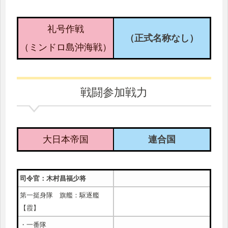
礼号作戦
（正式名称なし）
（ミンドロ島沖海戦）
戦闘参加戦力
大日本帝国
連合国
司令官：木村昌福少将
第一挺身隊 旗艦：駆逐艦
【霞】
・一番隊