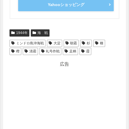
Yahooショッピング
1944年
海 戦
ミンドロ島沖海戦
大淀
朝霜
杉
榧
樫
清霜
礼号作戦
足柄
霞
広告