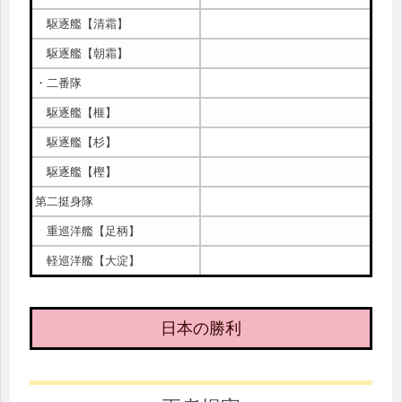
駆逐艦【清霜】
駆逐艦【朝霜】
・二番隊
駆逐艦【榧】
駆逐艦【杉】
駆逐艦【樫】
第二挺身隊
重巡洋艦【足柄】
軽巡洋艦【大淀】
日本の勝利