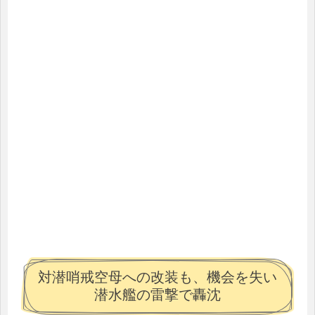
対潜哨戒空母への改装も、機会を失い
潜水艦の雷撃で轟沈