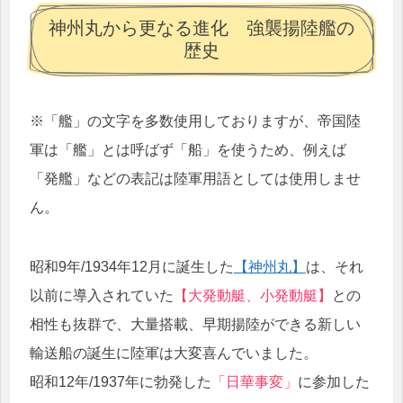
神州丸から更なる進化 強襲揚陸艦の
歴史
※「艦」の文字を多数使用しておりますが、帝国陸
軍は「艦」とは呼ばず「船」を使うため、例えば
「発艦」などの表記は陸軍用語としては使用しませ
ん。
昭和9年/1934年12月に誕生した
【神州丸】
は、それ
以前に導入されていた
【大発動艇、小発動艇】
との
相性も抜群で、大量搭載、早期揚陸ができる新しい
輸送船の誕生に陸軍は大変喜んでいました。
昭和12年/1937年に勃発した
「日華事変」
に参加した