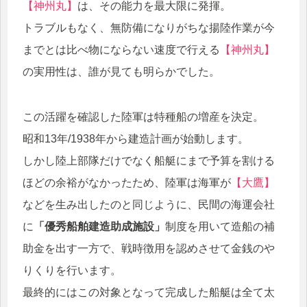
【神州丸】
は、その能力を最大限に発揮。
トラブルもなく、無防備になりがちな揚陸作業が今
までとは比べ物にならない速度で行える
【神州丸】
の実用性は、誰が見ても明らかでした。
この活躍を確認した陸軍は特種船の増産を決定。
昭和13年/1938年から建造計画が始動します。
しかし陸上部隊だけでなく船艇にまで予算を割ける
ほどの余裕がなかったため、陸軍は海軍が
【大鷹】
などを生み出したのと同じように、民間の海運会社
に
「優秀船舶建造助成施設」
制度を用いて造船の補
助金を出す一方で、戦時徴用を認めさせて金銭のや
りくりを行います。
最終的にはこの対象となって完成した船艇は全て太