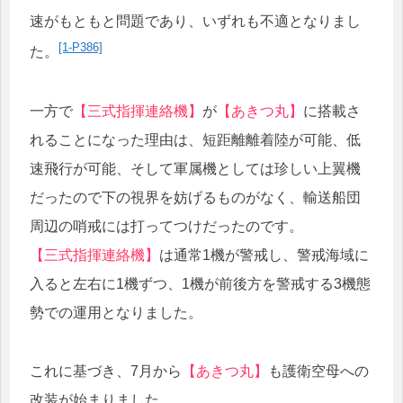
速がもともと問題であり、いずれも不適となりまし
[1-P386]
た。
一方で
【三式指揮連絡機】
が
【あきつ丸】
に搭載さ
れることになった理由は、短距離離着陸が可能、低
速飛行が可能、そして軍属機としては珍しい上翼機
だったので下の視界を妨げるものがなく、輸送船団
周辺の哨戒には打ってつけだったのです。
【三式指揮連絡機】
は通常1機が警戒し、警戒海域に
入ると左右に1機ずつ、1機が前後方を警戒する3機態
勢での運用となりました。
これに基づき、7月から
【あきつ丸】
も護衛空母への
改装が始まりました。