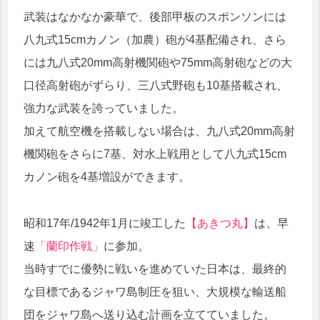
武装はなかなか豪華で、後部甲板のスポンソンには
八九式15cmカノン（加農）砲が4基配備され、さら
には九八式20mm高射機関砲や75mm高射砲などの大
口径高射砲がずらり、三八式野砲も10基搭載され、
強力な武装を誇っていました。
加えて航空機を搭載しない場合は、九八式20mm高射
機関砲をさらに7基、対水上戦用として八九式15cm
カノン砲を4基増設ができます。
昭和17年/1942年1月に竣工した
【あきつ丸】
は、早
速
「蘭印作戦」
に参加。
当時すでに優勢に戦いを進めていた日本は、最終的
な目標であるジャワ島制圧を狙い、大規模な輸送船
団をジャワ島へ送り込む計画を立てていました。