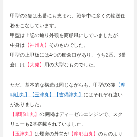
甲型の3隻は出番にも恵まれ、戦争中に多くの輸送任
務をこなしています。
甲型は上記の通り外観を商船風にしていましたが、
中身は
【神州丸】
そのものでした。
甲型の上甲板には4つの船倉口があり、うち2番、3番
倉口は
【大発】
用の大型なものでした。
ただ、基本的な構造は同じながらも、甲型の3隻
【摩
耶山丸】
【玉津丸】
【吉備津丸】
にはそれぞれ違い
がありました。
【摩耶山丸】
の機関はディーゼルエンジンで、スク
リューも2基搭載されていました。
【玉津丸】
は煙突の外筒が
【摩耶山丸】
のものより