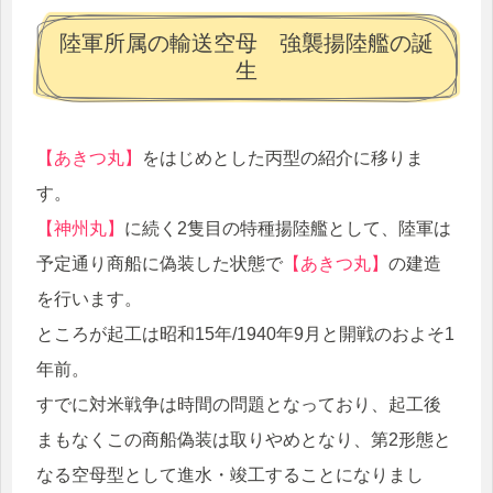
陸軍所属の輸送空母 強襲揚陸艦の誕
生
【あきつ丸】
をはじめとした丙型の紹介に移りま
す。
【神州丸】
に続く2隻目の特種揚陸艦として、陸軍は
予定通り商船に偽装した状態で
【あきつ丸】
の建造
を行います。
ところが起工は昭和15年/1940年9月と開戦のおよそ1
年前。
すでに対米戦争は時間の問題となっており、起工後
まもなくこの商船偽装は取りやめとなり、第2形態と
なる空母型として進水・竣工することになりまし