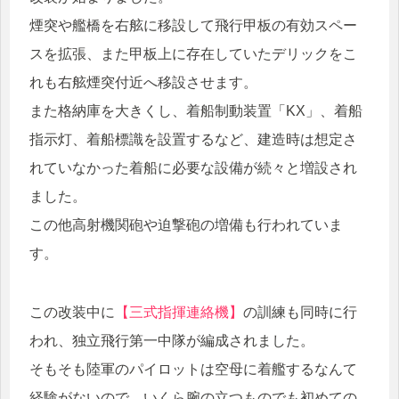
煙突や艦橋を右舷に移設して飛行甲板の有効スペー
スを拡張、また甲板上に存在していたデリックをこ
れも右舷煙突付近へ移設させます。
また格納庫を大きくし、着船制動装置「KX」、着船
指示灯、着船標識を設置するなど、建造時は想定さ
れていなかった着船に必要な設備が続々と増設され
ました。
この他高射機関砲や迫撃砲の増備も行われていま
す。
この改装中に
【三式指揮連絡機】
の訓練も同時に行
われ、独立飛行第一中隊が編成されました。
そもそも陸軍のパイロットは空母に着艦するなんて
経験がないので、いくら腕の立つものでも初めての