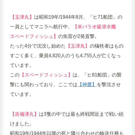
【玉津丸】
は昭和19年/1944年8月、「ヒ71船団」の
一員としてマニラへ航行中、
【米バラオ級潜水艦
スペードフィッシュ】
の魚雷が2発直撃。
たった4分で沈没し始めた
【玉津丸】
の犠牲者はもの
すごく多く、乗員4,820人のうち4,755人が亡くなっ
ています。
この
【スペードフィッシュ】
は、「ヒ81船団」の襲
撃にも関わっており、ここでは
【神鷹】
を撃沈させ
ています。
【吉備津丸】
は3隻の中では最も終戦間近まで戦い続
けました。
昭和19年/1944年以降の死と隣り合わせの輸送任務も