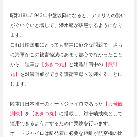
昭和18年/1943年中盤以降になると、アメリカの勢い
がぐいぐいと増して、潜水艦が跋扈するようになり
ます。
これは輸送船にとっても非常に厄介な問題で、さら
に海軍がこの被害軽減にあまり熱心でなかったこと
から、陸軍は
【あきつ丸】
と建造計画中の
【熊野
丸】
を対潜哨戒ができる護衛空母へ改装することに
します。
陸軍は日本唯一のオートジャイロであった
【カ号観
測機】
を
【あきつ丸】
に搭載し、対潜哨戒機として
運用できるようにするために実験を行います。
オートジャイロは離発着に必要な距離が航空機の比