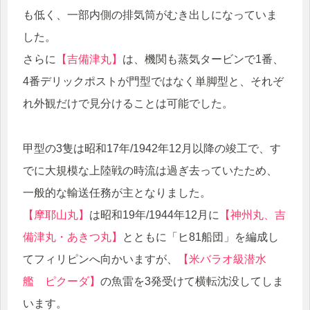
も低く、一部内側の排気筒がむき出しになっていま
した。
さらに
【吉備津丸】
は、機関も蒸気タービンで1番、
4番デリックポストが門型ではなく単脚型と、それぞ
れ外観だけで見分けることは可能でした。
甲型の3隻は昭和17年/1942年12月以降の竣工で、す
でに大規模な上陸戦の時流は過ぎ去っていたため、
一般的な輸送任務が主となりました。
【摩耶山丸】
は昭和19年/1944年12月に
【神州丸、吉
備津丸・あきつ丸】
とともに「ヒ81船団」を編成し
てフィリピンへ向かいますが、
【米バラオ級潜水
艦 ピクーダ】
の魚雷を3発受けて横転沈没してしま
います。