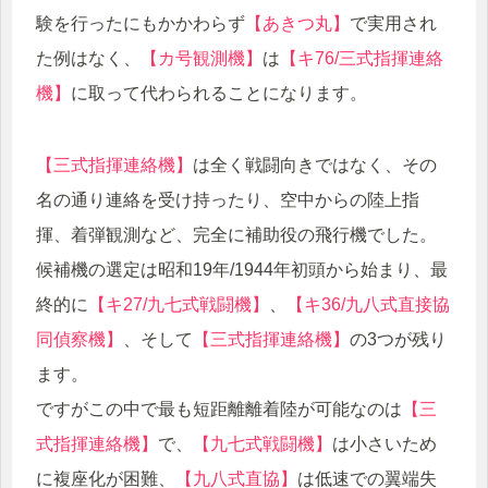
験を行ったにもかかわらず
【あきつ丸】
で実用され
た例はなく、
【カ号観測機】
は
【キ76/三式指揮連絡
機】
に取って代わられることになります。
【三式指揮連絡機】
は全く戦闘向きではなく、その
名の通り連絡を受け持ったり、空中からの陸上指
揮、着弾観測など、完全に補助役の飛行機でした。
候補機の選定は昭和19年/1944年初頭から始まり、最
終的に
【キ27/九七式戦闘機】
、
【キ36/九八式直接協
同偵察機】
、そして
【三式指揮連絡機】
の3つが残り
ます。
ですがこの中で最も短距離離着陸が可能なのは
【三
式指揮連絡機】
で、
【九七式戦闘機】
は小さいため
に複座化が困難、
【九八式直協】
は低速での翼端失