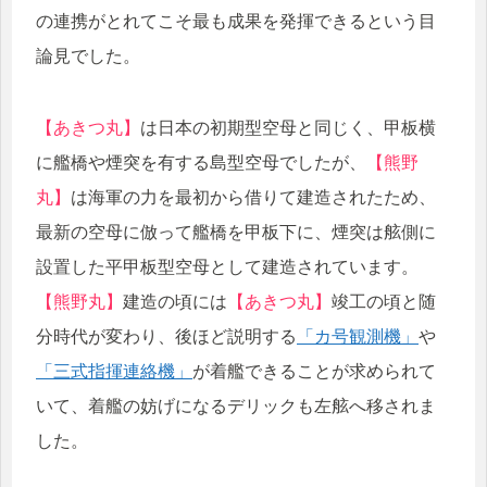
の連携がとれてこそ最も成果を発揮できるという目
論見でした。
【あきつ丸】
は日本の初期型空母と同じく、甲板横
に艦橋や煙突を有する島型空母でしたが、
【熊野
丸】
は海軍の力を最初から借りて建造されたため、
最新の空母に倣って艦橋を甲板下に、煙突は舷側に
設置した平甲板型空母として建造されています。
【熊野丸】
建造の頃には
【あきつ丸】
竣工の頃と随
分時代が変わり、後ほど説明する
「カ号観測機」
や
「三式指揮連絡機」
が着艦できることが求められて
いて、着艦の妨げになるデリックも左舷へ移されま
した。