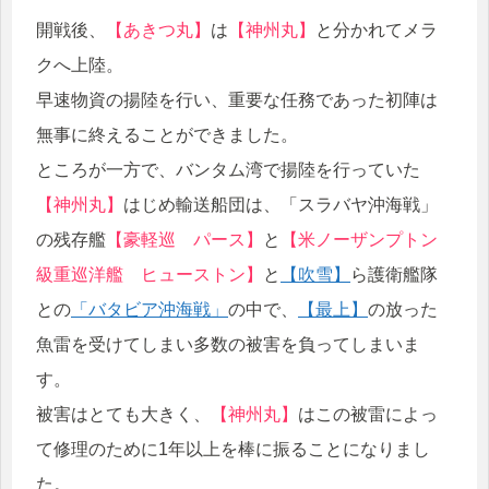
開戦後、
【あきつ丸】
は
【神州丸】
と分かれてメラ
クへ上陸。
早速物資の揚陸を行い、重要な任務であった初陣は
無事に終えることができました。
ところが一方で、バンタム湾で揚陸を行っていた
【神州丸】
はじめ輸送船団は、「スラバヤ沖海戦」
の残存艦
【豪軽巡 パース】
と
【米ノーザンプトン
級重巡洋艦 ヒューストン】
と
【吹雪】
ら護衛艦隊
との
「バタビア沖海戦」
の中で、
【最上】
の放った
魚雷を受けてしまい多数の被害を負ってしまいま
す。
被害はとても大きく、
【神州丸】
はこの被雷によっ
て修理のために1年以上を棒に振ることになりまし
た。