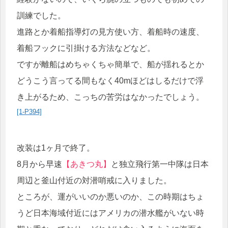
訓練でした。
進路とか着船指導灯の見方使い方、着船時の速度、
着船フックに引掛ける方法などなど。
ですが離船はめちゃくちゃ簡単で、船が揺れるとか
どうこう言ってる間もなく40mほどはしるだけで浮
き上がるため、こっちの苦労はなかったでしょう。
[1-P394]
改装は1ヶ月で終了。
8月から早速
【あきつ丸】
と独立飛行第一中隊は日本
周辺と釜山付近の対潜哨戒に入りました。
ところが、運がいいのか悪いのか、この時期はちょ
うど日本海域付近にはアメリカの潜水艦がいない時