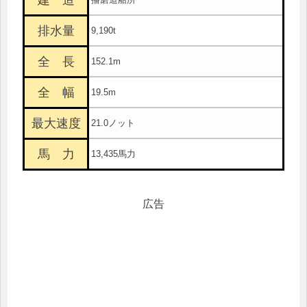
排水量
9,190t
全 長
152.1m
全 幅
19.5m
最大速度
21.0ノット
馬 力
13,435馬力
広告