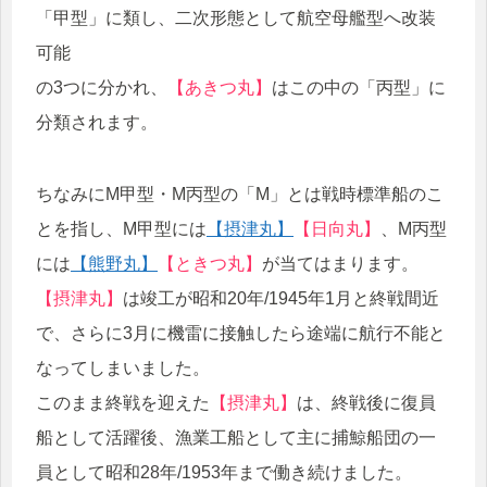
「甲型」に類し、二次形態として航空母艦型へ改装
可能
の3つに分かれ、
【あきつ丸】
はこの中の「丙型」に
分類されます。
ちなみにM甲型・M丙型の「M」とは戦時標準船のこ
とを指し、M甲型には
【摂津丸】
【日向丸】
、M丙型
には
【熊野丸】
【ときつ丸】
が当てはまります。
【摂津丸】
は竣工が昭和20年/1945年1月と終戦間近
で、さらに3月に機雷に接触したら途端に航行不能と
なってしまいました。
このまま終戦を迎えた
【摂津丸】
は、終戦後に復員
船として活躍後、漁業工船として主に捕鯨船団の一
員として昭和28年/1953年まで働き続けました。