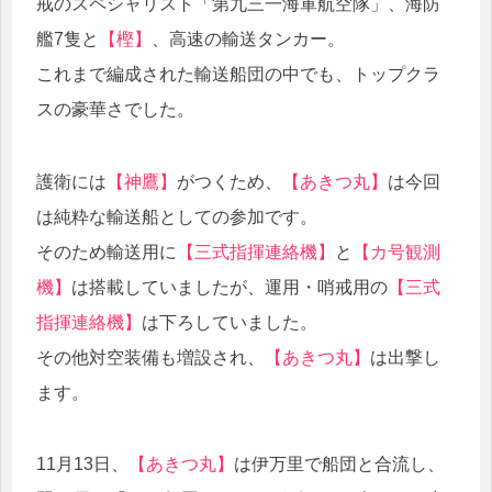
戒のスペシャリスト「第九三一海軍航空隊」、海防
艦7隻と
【樫】
、高速の輸送タンカー。
これまで編成された輸送船団の中でも、トップクラ
スの豪華さでした。
護衛には
【神鷹】
がつくため、
【あきつ丸】
は今回
は純粋な輸送船としての参加です。
そのため輸送用に
【三式指揮連絡機】
と
【カ号観測
機】
は搭載していましたが、運用・哨戒用の
【三式
指揮連絡機】
は下ろしていました。
その他対空装備も増設され、
【あきつ丸】
は出撃し
ます。
11月13日、
【あきつ丸】
は伊万里で船団と合流し、