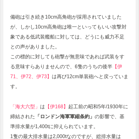
備砲は引き続き10cm高角砲が採用されていました
が、しかし10cm高角砲は唯一といってもいい攻撃対
象である低武装艦船に対しては、どうにも威力不足
との声がありました。
この標的に対しても砲撃が無意味であれば武装をす
る意味すらありませんので、6隻のうちの後半
【伊
71、伊72、伊73】
は再び12cm単装砲へと戻っていま
す。
「海大六型」
は
【伊168】
起工前の昭和5年/1930年に
締結された
「ロンドン海軍軍縮条約」
の影響で、基
準排水量が1,400tに抑えられています。
1隻の最大排水量は2,000tなのですが、総排水量は