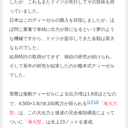
したが、これもまたドイツが先行してその技術を持
っていました。
日本はこのディーゼルの購入を目指しましたが、ほ
ぼ同じ重量で単純に出力が倍になるという夢のよう
な機械ですから、ドイツが提示してきた金額は莫大
なものでした。
結局特許の取得ができず、独自の研究が続けられ、
そして長年の研究が結実したのが艦本式ディーゼル
でした。
実際は複動ディーゼルによる出力増は1.8倍ほどなの
[2-P16]
で、4,500×1.8の8,100馬力が得られる
「海大六
型」
は、この大出力と後述の完全複殻構造によって
ついに
「海大型」
は水上23ノットを達成。