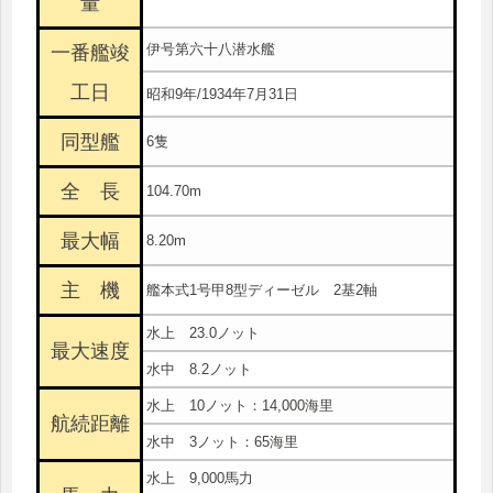
量
伊号第六十八潜水艦
一番艦竣
工日
昭和9年/1934年7月31日
同型艦
6隻
全 長
104.70m
最大幅
8.20m
主 機
艦本式1号甲8型ディーゼル 2基2軸
水上 23.0ノット
最大速度
水中 8.2ノット
水上 10ノット：14,000海里
航続距離
水中 3ノット：65海里
水上 9,000馬力