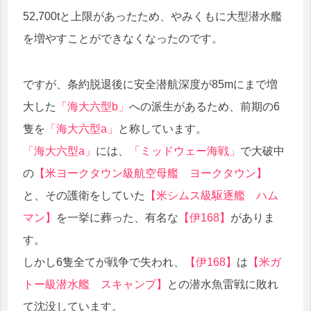
52,700tと上限があったため、やみくもに大型潜水艦
を増やすことができなくなったのです。
ですが、条約脱退後に安全潜航深度が85mにまで増
大した
「海大六型b」
への派生があるため、前期の6
隻を
「海大六型a」
と称しています。
「海大六型a」
には、
「ミッドウェー海戦」
で大破中
の
【米ヨークタウン級航空母艦 ヨークタウン】
と、その護衛をしていた
【米シムス級駆逐艦 ハム
マン】
を一挙に葬った、有名な
【伊168】
がありま
す。
しかし6隻全てが戦争で失われ、
【伊168】
は
【米ガ
トー級潜水艦 スキャンプ】
との潜水魚雷戦に敗れ
て沈没しています。