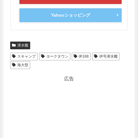
Yahooショッピング
潜水艦
スキャンプ
ヨークタウン
伊168
伊号潜水艦
海大型
広告