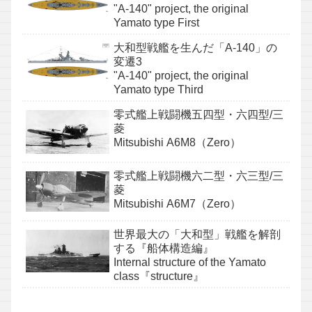
"A-140" project, the original
Yamato type First
大和型戦艦を生んだ「A-140」の
変遷3
"A-140" project, the original
Yamato type Third
零式艦上戦闘機五四型・六四型/三
菱
Mitsubishi A6M8（Zero）
零式艦上戦闘機六二型・六三型/三
菱
Mitsubishi A6M7（Zero）
世界最大の「大和型」戦艦を解剖
する『船体構造編』
Internal structure of the Yamato
class『structure』