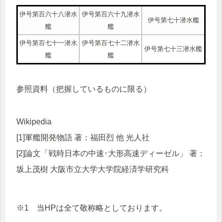
伊号第百六十八潜水
伊号第百六十九潜水
伊号第七十潜水艦
艦
艦
伊号第百七十一潜水
伊号第百七十二潜水
伊号第七十三潜水艦
艦
艦
参照資料（把握しているものに限る）
Wikipedia
[1]軍艦開発物語 著：福田烈 他 光人社
[2]論文「戦時日本の中速･大形高速ディーゼル」 著：
坂上茂樹 大阪市立大学大学院経済学研究科
※1 当HPは全て敬称略としております。