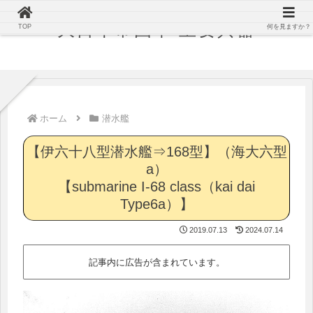
大日本帝国軍 主要兵器
TOP
何を見ますか？
ホーム
潜水艦
【伊六十八型潜水艦⇒168型】（海大六型
a）
【submarine I-68 class（kai dai
Type6a）】
2019.07.13
2024.07.14
記事内に広告が含まれています。