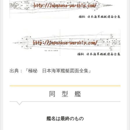
出典：『極秘 日本海軍艦艇図面全集』
同 型 艦
艦名は最終のもの