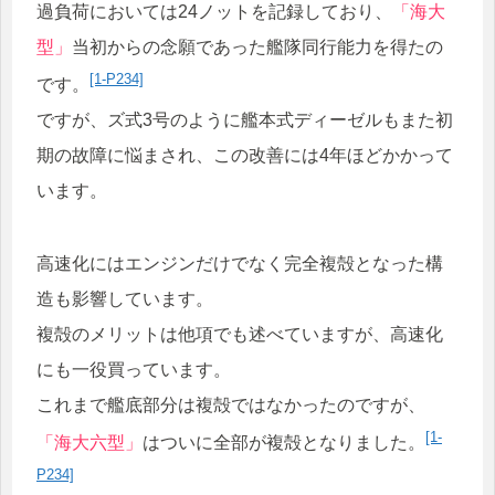
過負荷においては24ノットを記録しており、
「海大
型」
当初からの念願であった艦隊同行能力を得たの
[1-P234]
です。
ですが、ズ式3号のように艦本式ディーゼルもまた初
期の故障に悩まされ、この改善には4年ほどかかって
います。
高速化にはエンジンだけでなく完全複殻となった構
造も影響しています。
複殻のメリットは他項でも述べていますが、高速化
にも一役買っています。
これまで艦底部分は複殻ではなかったのですが、
[1-
「海大六型」
はついに全部が複殻となりました。
P234]