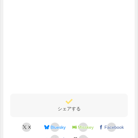
シェアする
X
Bluesky
Misskey
Facebook