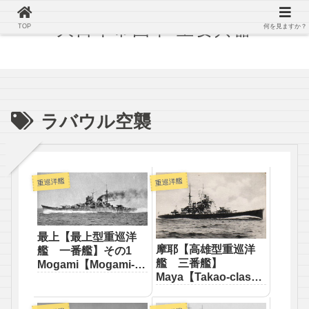
大日本帝国軍 主要兵器
TOP
何を見ますか？
ラバウル空襲
重巡洋艦
重巡洋艦
最上【最上型重巡洋
摩耶【高雄型重巡洋
艦 一番艦】その1
艦 三番艦】
Mogami【Mogami-
Maya【Takao-class
class heavy cruiser
heavy cruiser
First】
Third】