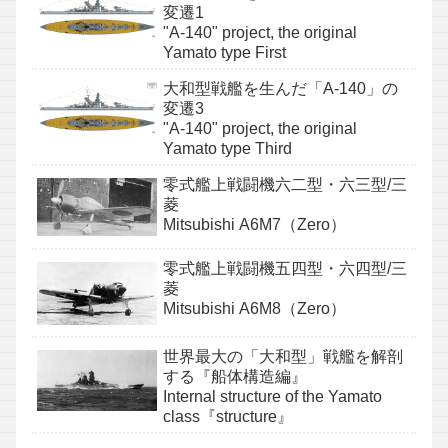
変遷1
"A-140" project, the original
Yamato type First
大和型戦艦を生んだ「A-140」の
変遷3
"A-140" project, the original
Yamato type Third
零式艦上戦闘機六二型・六三型/三
菱
Mitsubishi A6M7（Zero）
零式艦上戦闘機五四型・六四型/三
菱
Mitsubishi A6M8（Zero）
世界最大の「大和型」戦艦を解剖
する『船体構造編』
Internal structure of the Yamato
class『structure』