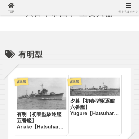
大日本帝国軍 主要兵器
TOP
何を見ますか？
有明型
駆逐艦
駆逐艦
夕暮【初春型駆逐艦
六番艦】
Yugure【Hatsuharu-
有明【初春型駆逐艦
class destroyer】
五番艦】
Ariake【Hatsuharu-
class destroyer】