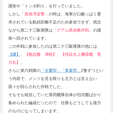
護衛や「トンボ釣り」を行っていました。
しかし
「真珠湾攻撃」
の時は、海軍が口酸っぱく要
求されている航続距離不足のため参加できず、残念
ながら第二十三駆逐隊は
「グアム島攻略作戦」
の護
衛へ回されています。
この作戦に参加したのは第二十三駆逐隊の他には、
【曙】
、
【敷設艦 津軽】
、
【特設水上機母艦 聖
川丸】
。
さらに第六戦隊の
「古鷹型」
「青葉型」
2隻ずつとい
う内容で、メンツを見る限りも主力とは言えない
面々が回らされた作戦でした。
そもそも統括していた第四艦隊自体が旧式艦ばかり
集められた編成だったので、任務もどうしても後方
のものになってしまいます。