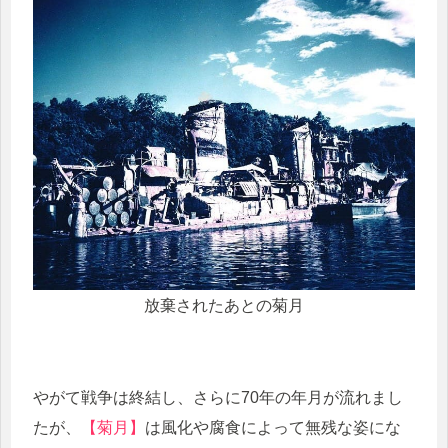
放棄されたあとの菊月
やがて戦争は終結し、さらに70年の年月が流れまし
たが、
【菊月】
は風化や腐食によって無残な姿にな