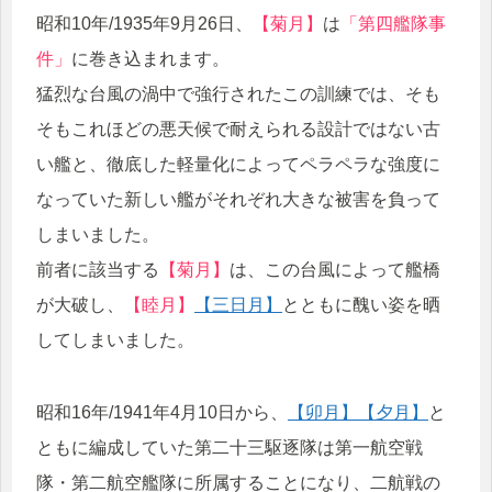
昭和10年/1935年9月26日、
【菊月】
は
「第四艦隊事
件」
に巻き込まれます。
猛烈な台風の渦中で強行されたこの訓練では、そも
そもこれほどの悪天候で耐えられる設計ではない古
い艦と、徹底した軽量化によってペラペラな強度に
なっていた新しい艦がそれぞれ大きな被害を負って
しまいました。
前者に該当する
【菊月】
は、この台風によって艦橋
が大破し、
【睦月】
【三日月】
とともに醜い姿を晒
してしまいました。
昭和16年/1941年4月10日から、
【卯月】
【夕月】
と
ともに編成していた第二十三駆逐隊は第一航空戦
隊・第二航空艦隊に所属することになり、二航戦の