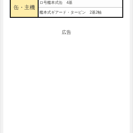
ロ号艦本式缶 4基
缶・主機
艦本式ギアード・タービン 2基2軸
広告