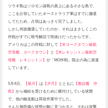
ツラギ島はソロモン諸島の真上にある小さな島で、
ここを占領していたオーストラリア軍はすでに撤退
してたため、占領はあっさり完了しました。
しかし何故撤退していたのか、それはまさしくこの
作戦がすでに暗号解読で筒抜けだったからです。
アメリカはこの作戦に対して
【米ヨークタウン級航
空母艦 ヨークタウン】
と
【米レキシントン級航空
母艦 レキシントン】
が「MO作戦」阻止の為に派遣
しています。
5月4日、
【菊月】
は
【夕月】
とともに
【敷設艦 沖
島】
から補給を受けるために横付けしている状態
で、他の輸送船は荷役作業中でした。
そんな無防備な状態が敵に見つかると、それは攻撃