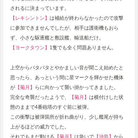
されるに決まっています。
【レキシントン】
は補給が終わらなかったので攻撃
に参加できませんでしたが、相手は護衛機もおら
ず、小さな駆逐艦と敷設艦、輸送船だけ。
【ヨークタウン】
1隻でも全く問題ありません。
上空からバタバタとやかましい音が聞こえ始めたと
思ったら、あっという間に星マークを輝かせた機体
が
【菊月】
らに向かって襲い掛かってきました。
完全な奇襲だったようで、
【菊月】
は横付けした状
態のままで4番砲塔のすぐ前に被弾。
この衝撃は被弾箇所が折れ曲がり、少し艦尾が持ち
上がるほどの威力でした。
それでもまだ動ける
【菊月】
は急いで
【沖島】
から