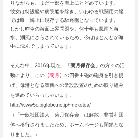
りながらも、まだ一部を海上にとどめています。
彼女は特設艦や病院船を除き、いわゆる戦闘用の艦
では唯一海上に現存する駆逐艦となっています。
しかし昨今の海面上昇問題や、何十年も風雨と海
水、潮風にさらされているため、今はほとんどが海
中に沈んでしまっています。
そんな中、2016年現在、
「菊月保存会」
の方々の活
動により、この
【菊月】
の四番主砲の砲身を引き揚
げ、母港となる舞鶴への常設設置のための取り組み
を進めていらっしゃいます。
http://www5c.biglobe.ne.jp/~nekotea/
（「一般社団法人 菊月保存会」は解散、非営利団
体へ移行されましたため、ホームページも閉鎖とな
りました。）