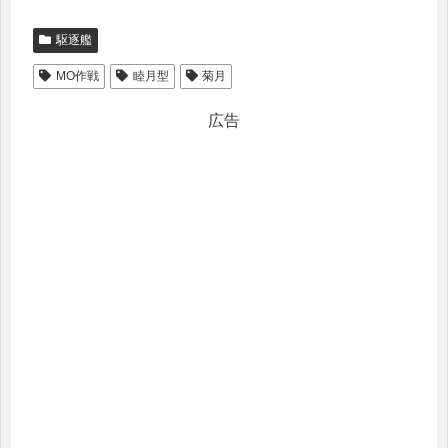
駆逐艦
MO作戦
睦月型
菊月
広告