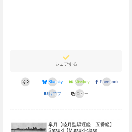
シェアする
X
Bluesky
Misskey
Facebook
はてブ
コピー
皐月【睦月型駆逐艦 五番艦】
Satsuki【Mutsuki-class