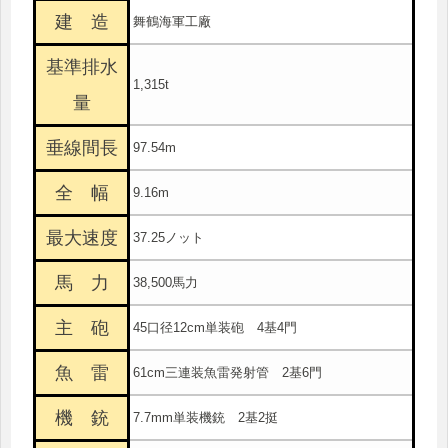
建 造
舞鶴海軍工廠
基準排水
1,315t
量
垂線間長
97.54m
全 幅
9.16m
最大速度
37.25ノット
馬 力
38,500馬力
主 砲
45口径12cm単装砲 4基4門
魚 雷
61cm三連装魚雷発射管 2基6門
機 銃
7.7mm単装機銃 2基2挺