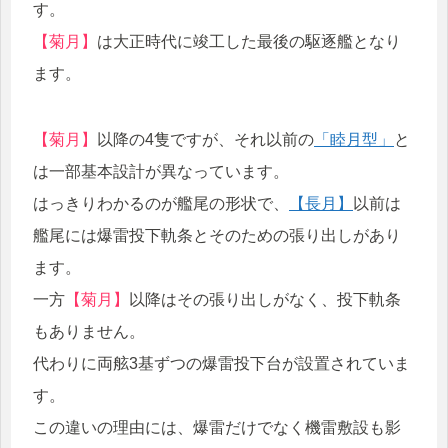
す。
【菊月】
は大正時代に竣工した最後の駆逐艦となり
ます。
【菊月】
以降の4隻ですが、それ以前の
「睦月型」
と
は一部基本設計が異なっています。
はっきりわかるのが艦尾の形状で、
【長月】
以前は
艦尾には爆雷投下軌条とそのための張り出しがあり
ます。
一方
【菊月】
以降はその張り出しがなく、投下軌条
もありません。
代わりに両舷3基ずつの爆雷投下台が設置されていま
す。
この違いの理由には、爆雷だけでなく機雷敷設も影