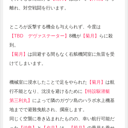
離れ、対空戦闘を行います。
ところが反撃する機会も与えられず、今度は
【TBD デヴァステーター】
8機が
【菊月】
らに殺
到。
【菊月】
は回避する間もなく右舷機関室に魚雷を受
けてしまいます。
機械室に浸水したことで足をやられた
【菊月】
は航
行不能となり、沈没を避けるために
【特設駆潜艇
第三利丸】
によって隣のガヴツ島のハラボ水上機基
地までで避難曳航され、擱座します。
同じく空襲に巻き込まれたものの、幸い航行可能だ
った
【沖島】
と
【夕月】
は、
【菊月】
の乗員を乗せ