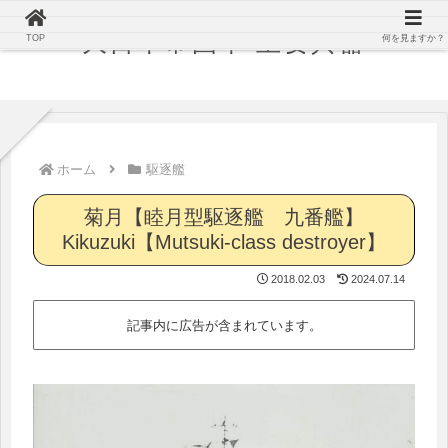
大日本帝国軍 主要兵器
TOP
何を見ますか？
ホーム
駆逐艦
菊月【睦月型駆逐艦 九番艦】
Kikuzuki【Mutsuki-class destroyer】
2018.02.03
2024.07.14
記事内に広告が含まれています。