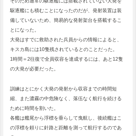
そのため通常の駆逐艦には搭載されていない大発を
駆逐艦にも積むことになったのだが、発射装置は装
備していないため、簡易的な発射架台を搭載するこ
とになった。
大発はすでに救助された兵員からの情報によると、
キスカ島には10隻残されているとのことだった。
1時間＝2往復で全員収容を達成するには、あと12隻
の大発が必要だった。
訓練はとにかく大発の発射から収容までの時間短
縮、また濃霧の中危険なく、落伍なく航行を続ける
ために時間を割いた。
各艦は艦尾から浮標を垂らして曳航し、後続艦はこ
の浮標を頼りに針路と距離を測って航行するのであ