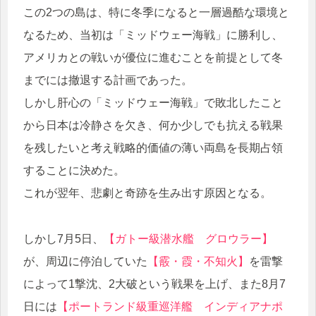
この2つの島は、特に冬季になると一層過酷な環境と
なるため、当初は「ミッドウェー海戦」に勝利し、
アメリカとの戦いが優位に進むことを前提として冬
までには撤退する計画であった。
しかし肝心の「ミッドウェー海戦」で敗北したこと
から日本は冷静さを欠き、何か少しでも抗える戦果
を残したいと考え戦略的価値の薄い両島を長期占領
することに決めた。
これが翌年、悲劇と奇跡を生み出す原因となる。
しかし7月5日、
【ガトー級潜水艦 グロウラー】
が、周辺に停泊していた
【霰・霞・不知火】
を雷撃
によって1撃沈、2大破という戦果を上げ、また8月7
日には
【ポートランド級重巡洋艦 インディアナポ