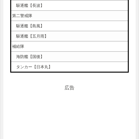
駆逐艦【長波】
第二警戒隊
駆逐艦【島風】
駆逐艦【五月雨】
補給隊
海防艦【国後】
タンカー【日本丸】
広告