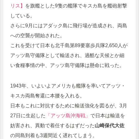
リス】
を旗艦とした9隻の艦隊でキスカ島を艦砲射撃
している。
さらに9月にはアダック島に飛行場が造成され、両島
への空襲が開始された。
これを受けて日本も北千島第89要塞歩兵隊2,650人が
アッツ島守備隊として輸送され、過酷な天候とか細
い食糧事情の中、アッツ島守備隊は懸命に戦った。
1943年、いよいよアメリカも艦隊を率いてアッツ・
キスカ両島奪還に本腰を入れる。
日本もこれに対抗するために輸送強化を図るが、3月
27日に生起した
「アッツ島沖海戦」
で日本は輸送を
妨害され、異動で着任するはずだった
山崎保代大佐
の同島到着も3週間近く遅れてしまう。