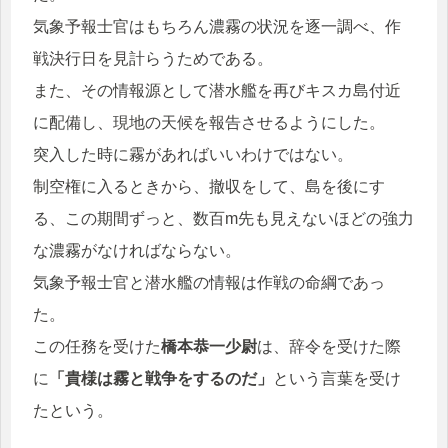
気象予報士官はもちろん濃霧の状況を逐一調べ、作
戦決行日を見計らうためである。
また、その情報源として潜水艦を再びキスカ島付近
に配備し、現地の天候を報告させるようにした。
突入した時に霧があればいいわけではない。
制空権に入るときから、撤収をして、島を後にす
る、この期間ずっと、数百m先も見えないほどの強力
な濃霧がなければならない。
気象予報士官と潜水艦の情報は作戦の命綱であっ
た。
この任務を受けた
橋本恭一少尉
は、辞令を受けた際
に
「貴様は霧と戦争をするのだ」
という言葉を受け
たという。