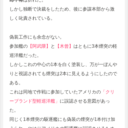
しかし独断で決裁をしたため、後に参謀本部から激
しく叱責されている。
偽装工作にも余念がない。
参加艦の
【阿武隈】
と
【木曾】
はともに3本煙突の軽
巡洋艦だった。
しかしこれの中心の1本を白く塗装し、万が一ぼんや
りと視認されても煙突は2本に見えるようにしたので
ある。
これは同地で作戦に参加していたアメリカの
「クリ
ーブランド型軽巡洋艦」
に誤認させる意図があっ
た。
同じく1本煙突の駆逐艦にも偽装の煙突が1本付け加