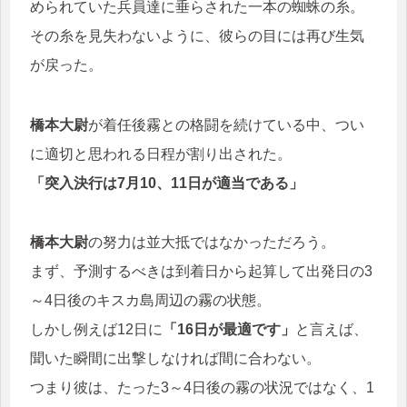
められていた兵員達に垂らされた一本の蜘蛛の糸。
その糸を見失わないように、彼らの目には再び生気
が戻った。
橋本大尉
が着任後霧との格闘を続けている中、つい
に適切と思われる日程が割り出された。
「突入決行は7月10、11日が適当である」
橋本大尉
の努力は並大抵ではなかっただろう。
まず、予測するべきは到着日から起算して出発日の3
～4日後のキスカ島周辺の霧の状態。
しかし例えば12日に
「16日が最適です」
と言えば、
聞いた瞬間に出撃しなければ間に合わない。
つまり彼は、たった3～4日後の霧の状況ではなく、1