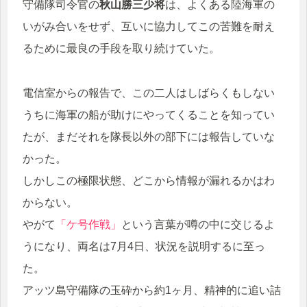
守備隊司令官の
秋山勝三少将
は、よくある陸海軍の
いがみ合いをせず、互いに協力してこの苦難を耐え
るために最良の手段を取り続けていた。
電信室からの報告で、この二人はしばらくもしない
うちに海軍の船が助けにやってくることを知ってい
たが、まだそれを隊長以外の部下には報告していな
かった。
しかしこの極限状態、どこから情報が漏れるかはわ
からない。
やがて
「ケ号作戦」
という言葉が噂の中に交じるよ
うになり、両名は7月4日、状況を説明するに至っ
た。
アッツ島守備隊の玉砕から約1ヶ月、精神的に追い詰