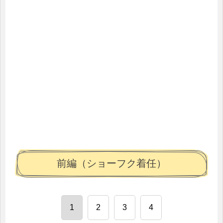
前編（ショーフク着任）
1
2
3
4