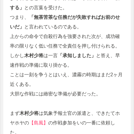
する」
との言葉を受けた。
つまり、
「無茶苦茶な任務だが失敗すればお前のせ
いだ」
と言われているのである。
上からの命令で自殺行為を強要された次が、成功確
率の限りなく低い任務で全責任を押し付けられる。
しかし
木村少将
は一言
「承知しました」
と答え、早
速作戦の準備に取り掛かる。
ことは一刻を争うとはいえ、濃霧の時期はまだ2ヶ月
近くある。
大胆な作戦には緻密な準備が必要だった。
まず
木村少将
は気象予報士官の派遣と、できたてホ
ヤホヤの
【島風】
の作戦参加をいの一番に依頼し
た。