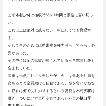
まず
木村少将
は撤収時間を1時間と厳格に言い切っ
た。
これ以上は絶対に残らない、中止してでも撤退す
る。
そしてそのためには携帯物を極力減らしてもらう必
要があった。
その中には菊の御紋が施されている三八式歩兵銃も
含まれていた。
陸軍は当然これに反発したが、今回は命ある兵員を
命あるまま全員助ける任務である、命を奪いかねな
い存在は何であれ排除するという姿勢を
木村少将
は
貫き、ついに北方軍司令官であった陸軍の
樋口季一
郎中将
は折れた。