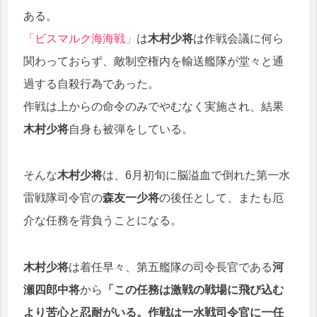
ある。
「ビスマルク海海戦」
は
木村少将
は作戦会議に何ら
関わっておらず、敵制空権内を輸送艦隊が堂々と通
過する自殺行為であった。
作戦は上からの命令のみでやむなく実施され、結果
木村少将
自身も被弾をしている。
そんな
木村少将
は、6月初旬に脳溢血で倒れた第一水
雷戦隊司令官の
森友一少将
の後任として、またも厄
介な任務を背負うことになる。
木村少将
は着任早々、第五艦隊の司令長官である
河
瀬四郎中将
から
「この任務は激戦の戦場に飛び込む
より苦心と忍耐がいる。作戦は一水戦司令官に一任