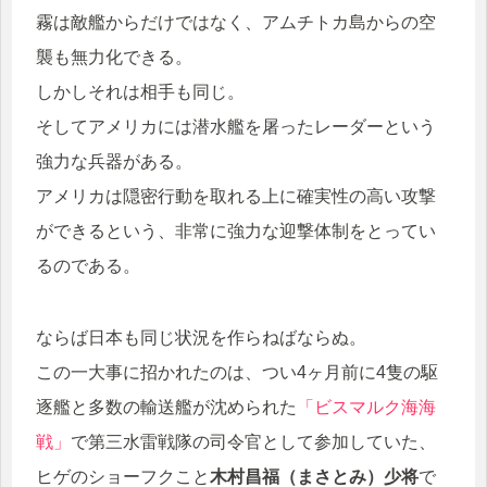
霧は敵艦からだけではなく、アムチトカ島からの空
襲も無力化できる。
しかしそれは相手も同じ。
そしてアメリカには潜水艦を屠ったレーダーという
強力な兵器がある。
アメリカは隠密行動を取れる上に確実性の高い攻撃
ができるという、非常に強力な迎撃体制をとってい
るのである。
ならば日本も同じ状況を作らねばならぬ。
この一大事に招かれたのは、つい4ヶ月前に4隻の駆
逐艦と多数の輸送艦が沈められた
「ビスマルク海海
戦」
で第三水雷戦隊の司令官として参加していた、
ヒゲのショーフクこと
木村昌福（まさとみ）少将
で