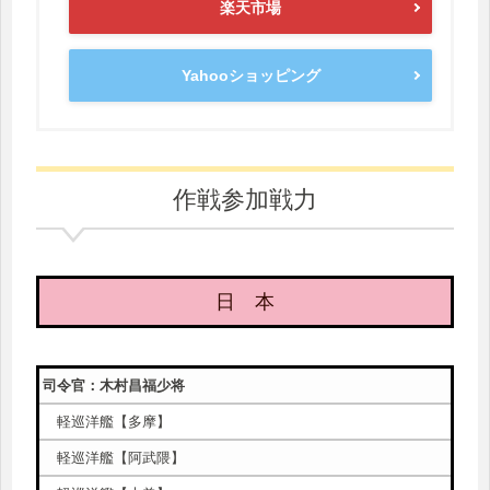
楽天市場
Yahooショッピング
作戦参加戦力
日 本
司令官：木村昌福少将
軽巡洋艦【多摩】
軽巡洋艦【阿武隈】