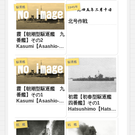
destroyer】
1945年
駆逐艦
北号作戦
霞【朝潮型駆逐艦 九
番艦】その2
Kasumi【Asashio-
class destroyer】
駆逐艦
駆逐艦
霞【朝潮型駆逐艦 九
番艦】その1
初霜【初春型駆逐艦
Kasumi【Asashio-
四番艦】その1
class destroyer】
Hatsushimo【Hatsu
haru-class
destroyer】
戦 艦
戦 艦