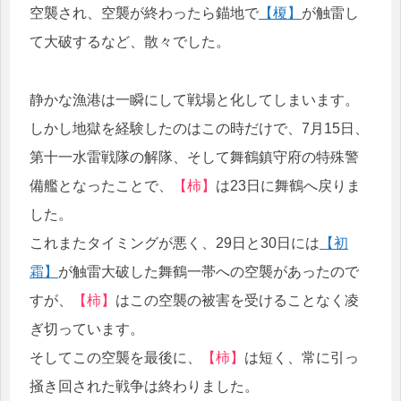
空襲され、空襲が終わったら錨地で
【榎】
が触雷し
て大破するなど、散々でした。
静かな漁港は一瞬にして戦場と化してしまいます。
しかし地獄を経験したのはこの時だけで、7月15日、
第十一水雷戦隊の解隊、そして舞鶴鎮守府の特殊警
備艦となったことで、
【柿】
は23日に舞鶴へ戻りま
した。
これまたタイミングが悪く、29日と30日には
【初
霜】
が触雷大破した舞鶴一帯への空襲があったので
すが、
【柿】
はこの空襲の被害を受けることなく凌
ぎ切っています。
そしてこの空襲を最後に、
【柿】
は短く、常に引っ
掻き回された戦争は終わりました。