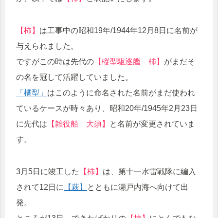
【柿】
は工事中の昭和19年/1944年12月8日に名前が
与えられました。
ですがこの時は先代の
【樅型駆逐艦 柿】
がまだそ
の名を冠して活躍していました。
「橘型」
はこのように命名された名前がまだ使われ
ているケースが時々あり、昭和20年/1945年2月23日
に先代は
【雑役船 大須】
と名前が変更されていま
す。
3月5日に竣工した
【柿】
は、第十一水雷戦隊に編入
されて12日に
【萩】
とともに瀬戸内海へ向けて出
発。