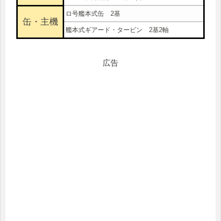
ロ号艦本式缶 2基
缶・主機
艦本式ギアード・タービン 2基2軸
広告