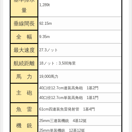
1,289t
量
垂線間長
92.15m
全 幅
9.35m
最大速度
27.3ノット
航続距離
18ノット：3,500海里
馬 力
19,000馬力
40口径12.7cm連装高角砲 1基2門
主 砲
40口径12.7cm単装高角砲 1基1門
魚 雷
61cm四連装魚雷発射管 1基4門
25mm三連装機銃 4基12挺
機 銃
25mm単装機銃 12基12挺