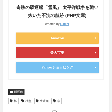
奇跡の駆逐艦「雪風」 太平洋戦争を戦い
抜いた不沈の航跡 (PHP文庫)
created by
Rinker
Amazon
楽天市場
Yahooショッピング
駆逐艦
柹
橘型
生還組
萩