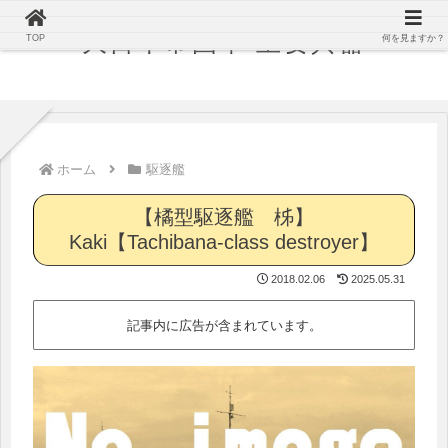
大日本帝国軍 主要兵器
TOP
何を見ますか？
ホーム
駆逐艦
【橘型駆逐艦 柹】
Kaki【Tachibana-class destroyer】
2018.02.06
2025.05.31
記事内に広告が含まれています。