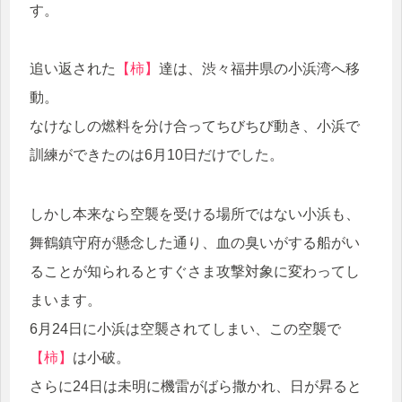
す。
追い返された
【柿】
達は、渋々福井県の小浜湾へ移
動。
なけなしの燃料を分け合ってちびちび動き、小浜で
訓練ができたのは6月10日だけでした。
しかし本来なら空襲を受ける場所ではない小浜も、
舞鶴鎮守府が懸念した通り、血の臭いがする船がい
ることが知られるとすぐさま攻撃対象に変わってし
まいます。
6月24日に小浜は空襲されてしまい、この空襲で
【柿】
は小破。
さらに24日は未明に機雷がばら撒かれ、日が昇ると