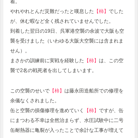
着。
やれやれとんだ災難だったと嘆息した
【柿】
でした
が、休む暇など全く残されていませんでした。
到着した翌日の19日、呉軍港空襲の余波で大阪も空
襲を受けました（いわゆる大阪大空襲には含まれま
せん）。
まさかの訓練前に実戦を経験した
【柿】
は、この空
襲で2名の戦死者を出してしまいます。
この空襲のせいで
【柿】
は藤永田造船所での修理を
余儀なくされました。
缶と空襲の損傷修理を進めていく
【柿】
ですが、缶
にまつわる不幸は全然治まらず、水圧試験中に二号
缶耐熱器に亀裂が入ったことで余計な工事が増えて