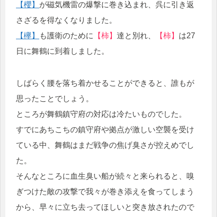
【櫻】
が磁気機雷の爆撃に巻き込まれ、呉に引き返
さざるを得なくなりました。
【欅】
も護衛のために
【柿】
達と別れ、
【柿】
は27
日に舞鶴に到着しました。
しばらく腰を落ち着かせることができると、誰もが
思ったことでしょう。
ところが舞鶴鎮守府の対応は冷たいものでした。
すでにあちこちの鎮守府や拠点が激しい空襲を受け
ている中、舞鶴はまだ戦争の焦げ臭さが控えめでし
た。
そんなところに血生臭い船が続々と来られると、嗅
ぎつけた敵の攻撃で我々が巻き添えを食ってしまう
から、早々に立ち去ってほしいと突き放されたので