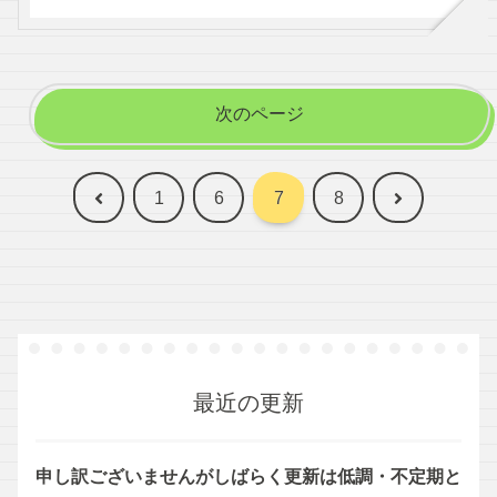
次のページ
前
次
1
6
7
8
へ
へ
最近の更新
申し訳ございませんがしばらく更新は低調・不定期と