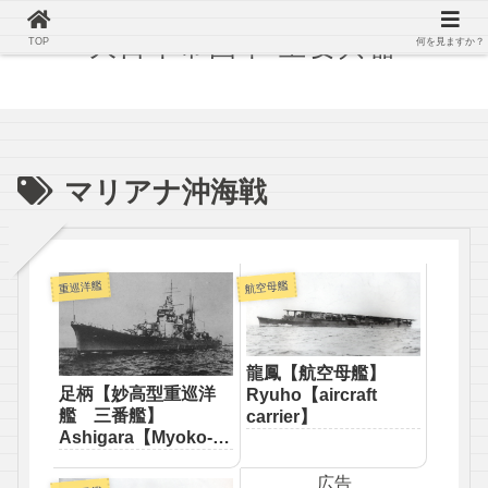
大日本帝国軍 主要兵器
TOP
何を見ますか？
マリアナ沖海戦
重巡洋艦
航空母艦
龍鳳【航空母艦】
足柄【妙高型重巡洋
Ryuho【aircraft
艦 三番艦】
carrier】
Ashigara【Myoko-
class heavy cruiser
Third】
広告