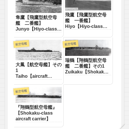
飛鷹【飛鷹型航空母
隼鷹【飛鷹型航空母
艦 一番艦】
艦 二番艦】
Hiyo【Hiyo-class
Junyo【Hiyo-class
aircraft carrier First】
aircraft carrier
Second】
航空母艦
航空母艦
瑞鶴【翔鶴型航空母
大鳳【航空母艦】その
艦 二番艦】その1
1
Zuikaku【Shokaku-
Taiho【aircraft
class aircraft carrier
carrier】
Second】
航空母艦
『翔鶴型航空母艦』
【Shokaku-class
aircraft carrier】