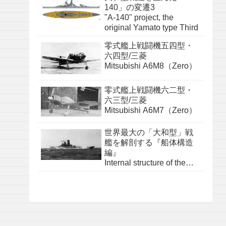
140」の変遷3
"A-140" project, the
original Yamato type Third
零式艦上戦闘機五四型・
六四型/三菱
Mitsubishi A6M8（Zero）
零式艦上戦闘機六二型・
六三型/三菱
Mitsubishi A6M7（Zero）
世界最大の「大和型」戦
艦を解剖する『船体構造
編』
Internal structure of the
Yamato class『structure』