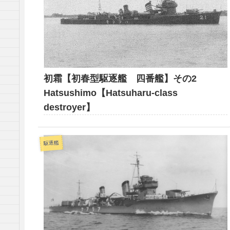
初霜【初春型駆逐艦 四番艦】その2
Hatsushimo【Hatsuharu-class
destroyer】
駆逐艦