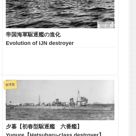
帝国海軍駆逐艦の進化
Evolution of IJN destroyer
駆逐艦
夕暮【初春型駆逐艦 六番艦】
Yugure【Hatsuharu-class destroyer】