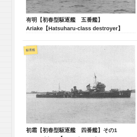
有明【初春型駆逐艦 五番艦】
Ariake【Hatsuharu-class destroyer】
駆逐艦
初霜【初春型駆逐艦 四番艦】その1