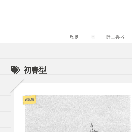
艦艇
陸上兵器
初春型
駆逐艦