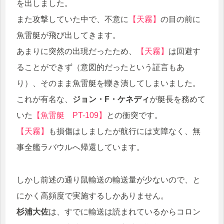
を出しました。
また攻撃していた中で、不意に
【天霧】
の目の前に
魚雷艇が飛び出してきます。
あまりに突然の出現だったため、
【天霧】
は回避す
ることができず（意図的だったという証言もあ
り）、そのまま魚雷艇を轢き潰してしまいました。
これが有名な、
ジョン・F・ケネディ
が艇長を務めて
いた
【魚雷艇 PT-109】
との衝突です。
【天霧】
も損傷はしましたが航行には支障なく、無
事全艦ラバウルへ帰還しています。
しかし前述の通り鼠輸送の輸送量が少ないので、と
にかく高頻度で実施するしかありません。
杉浦大佐
は、すでに輸送は読まれているからコロン