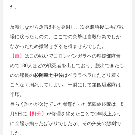
た。
反転しながら魚雷8本を発射し、次発装填後に再び戦
場に戻ったものの、ここでの突撃は自殺行為でしか
なかったため撤退せざるを得ませんでした。
【嵐】
はこの戦いでコロンバンガラへの増援部隊含
めて180人ほどの戦死者を出しており、脱出できたも
のの艦長の
杉岡幸七中佐
はベララベラにたどり着く
ことなく溺死してしまい、一瞬にして第四駆逐隊は
半壊。
長らく誰かが欠けていた状態だった第四駆逐隊は、8
月5日に
【野分】
が修理を終えたことで1年以上ぶり
に全艦が揃ったばかりでしたが、その矢先の悲劇で
した。