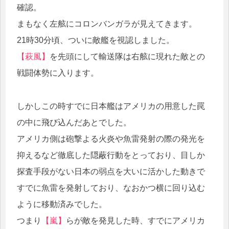
確認。
まもなく左舷にコロンバンガラが見えてきます。
21時30分頃、ついに敵艦を視認しました。
【萩風】
を先頭にして輸送隊は右舷に現れた敵との
戦闘体勢に入ります。
しかしこの時すでに日本艦はアメリカの用意した罠
の中に飛び込んだあとでした。
アメリカ側は砲撃よる火炎や魚雷発射の際の発光を
抑えるなど徹底した隠蔽行動をとっており、目しか
探査手段がない日本の弱点を大いに活かした動きで
すでに魚雷を発射しており、なおかつ横に回り込む
ように移動済みでした。
つまり
【嵐】
らが敵を発見した時、すでにアメリカ