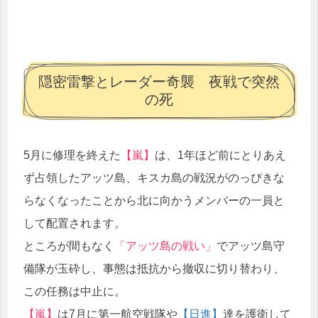
隠密雷撃とレーダー奇襲 夜戦で突然
の死
5月に修理を終えた
【嵐】
は、1年ほど前にとりあえ
ず占領したアッツ島、キスカ島の戦況がのっぴきな
らなくなったことから北に向かうメンバーの一員と
して配置されます。
ところが間もなく
「アッツ島の戦い」
でアッツ島守
備隊が玉砕し、事態は抵抗から撤収に切り替わり、
この任務は中止に。
【嵐】
は7月に第一航空戦隊や
【日進】
達を護衛して