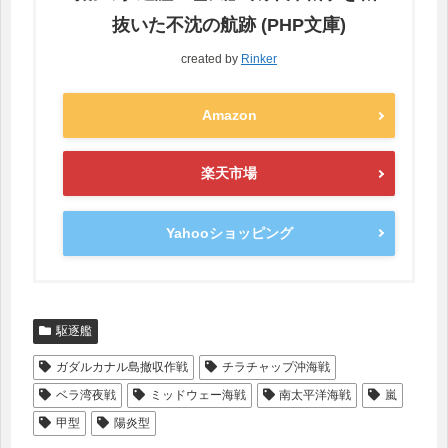
抜いた不沈の航跡 (PHP文庫)
created by
Rinker
Amazon
楽天市場
Yahooショッピング
駆逐艦
ガダルカナル島撤収作戦
チラチャップ沖海戦
ベラ湾夜戦
ミッドウェー海戦
南太平洋海戦
嵐
甲型
陽炎型