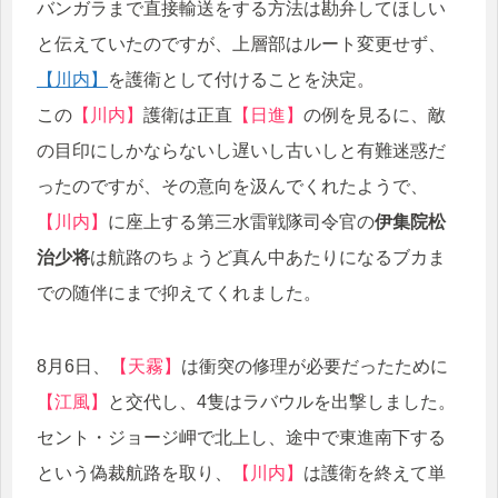
バンガラまで直接輸送をする方法は勘弁してほしい
と伝えていたのですが、上層部はルート変更せず、
【川内】
を護衛として付けることを決定。
この
【川内】
護衛は正直
【日進】
の例を見るに、敵
の目印にしかならないし遅いし古いしと有難迷惑だ
ったのですが、その意向を汲んでくれたようで、
【川内】
に座上する第三水雷戦隊司令官の
伊集院松
治少将
は航路のちょうど真ん中あたりになるブカま
での随伴にまで抑えてくれました。
8月6日、
【天霧】
は衝突の修理が必要だったために
【江風】
と交代し、4隻はラバウルを出撃しました。
セント・ジョージ岬で北上し、途中で東進南下する
という偽裁航路を取り、
【川内】
は護衛を終えて単