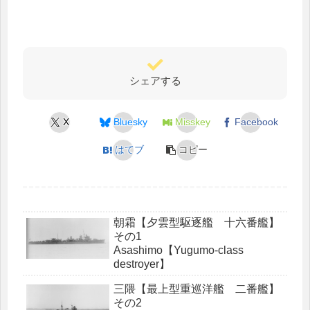
シェアする
X
Bluesky
Misskey
Facebook
はてブ
コピー
朝霜【夕雲型駆逐艦 十六番艦】
その1
Asashimo【Yugumo-class
destroyer】
三隈【最上型重巡洋艦 二番艦】
その2