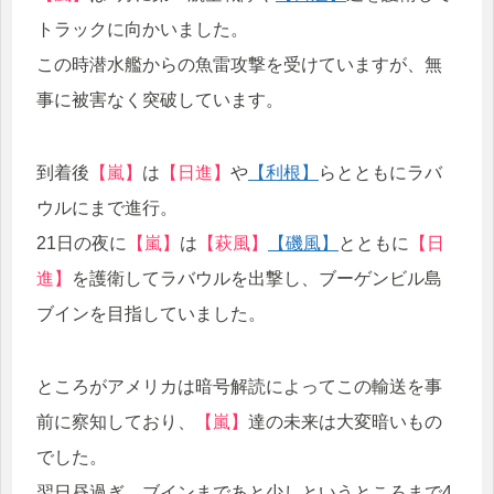
トラックに向かいました。
この時潜水艦からの魚雷攻撃を受けていますが、無
事に被害なく突破しています。
到着後
【嵐】
は
【日進】
や
【利根】
らとともにラバ
ウルにまで進行。
21日の夜に
【嵐】
は
【萩風】
【磯風】
とともに
【日
進】
を護衛してラバウルを出撃し、ブーゲンビル島
ブインを目指していました。
ところがアメリカは暗号解読によってこの輸送を事
前に察知しており、
【嵐】
達の未来は大変暗いもの
でした。
翌日昼過ぎ、ブインまであと少しというところまで4