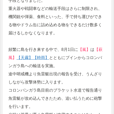
手段となりました。
重火器や戦闘車などの輸送手段はさらに制限され、
機関銃や弾薬、食料といった、手で持ち運びができ
る物やドラム缶に詰め込める物をできるだけ数多く
届けるしかなくなります。
頻繁に島を行き来する中で、8月1日に
【嵐】
は
【萩
風】
【天霧】
【時雨】
とともにブインからコロンバ
ンガラ島への輸送を実施。
途中哨戒機より魚雷艇出現の報告を受け、うんざり
しながら攻撃体勢に入ります。
コロンバンガラ島目前のブラケット水道で報告通り
魚雷艇が攻め込んできたため、追い払うために砲撃
を行います。