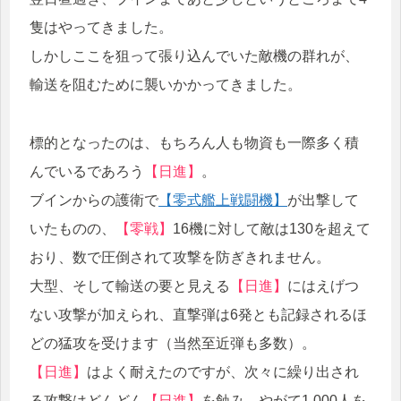
隻はやってきました。
しかしここを狙って張り込んでいた敵機の群れが、
輸送を阻むために襲いかかってきました。
標的となったのは、もちろん人も物資も一際多く積
んでいるであろう
【日進】
。
ブインからの護衛で
【零式艦上戦闘機】
が出撃して
いたものの、
【零戦】
16機に対して敵は130を超えて
おり、数で圧倒されて攻撃を防ぎきれません。
大型、そして輸送の要と見える
【日進】
にはえげつ
ない攻撃が加えられ、直撃弾は6発とも記録されるほ
どの猛攻を受けます（当然至近弾も多数）。
【日進】
はよく耐えたのですが、次々に繰り出され
る攻撃はどんどん
【日進】
を蝕み、やがて1,000人を