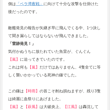
側は
「ベラ湾夜戦」
に向けて十分な攻撃を仕掛けた
後だったのです。
敵艦発見の報告が矢継ぎ早に飛んでくる中、1つ決し
て聞き漏らしてはならないが飛んできました。
「雷跡発見！」
気付かぬうちに放たれていた魚雷が、ぐんぐん
【嵐】
に迫ってきていたのです。
これは何も
【嵐】
だけではありません、4隻全てに等
しく襲いかかっている死神の鎌でした。
この鎌は
【時雨】
の首こそ刎ね損ねますが、残り3隻
は綺麗に血祭りにあげました。
【嵐】
と
【萩風】
は大破炎上、
【江風】
は轟沈して