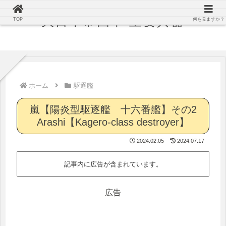
大日本帝国軍 主要兵器
TOP
何を見ますか？
ホーム
駆逐艦
嵐【陽炎型駆逐艦 十六番艦】その2
Arashi【Kagero-class destroyer】
2024.02.05
2024.07.17
記事内に広告が含まれています。
広告