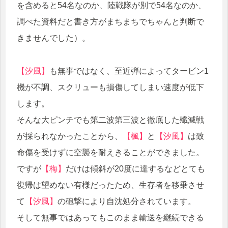
を含めると54名なのか、陸戦隊が別で54名なのか、
調べた資料だと書き方がまちまちでちゃんと判断で
きませんでした）。
【汐風】
も無事ではなく、至近弾によってタービン1
機が不調、スクリューも損傷してしまい速度が低下
します。
そんな大ピンチでも第二波第三波と徹底した殲滅戦
が採られなかったことから、
【楓】
と
【汐風】
は致
命傷を受けずに空襲を耐えきることができました。
ですが
【梅】
だけは傾斜が20度に達するなどとても
復帰は望めない有様だったため、生存者を移乗させ
て
【汐風】
の砲撃により自沈処分されています。
そして無事ではあってもこのまま輸送を継続できる