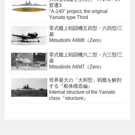
変遷3
"A-140" project, the original
Yamato type Third
零式艦上戦闘機五四型・六四型/三
菱
Mitsubishi A6M8（Zero）
零式艦上戦闘機六二型・六三型/三
菱
Mitsubishi A6M7（Zero）
世界最大の「大和型」戦艦を解剖
する『船体構造編』
Internal structure of the Yamato
class『structure』