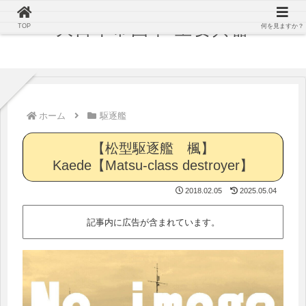
大日本帝国軍 主要兵器
TOP
何を見ますか？
ホーム
駆逐艦
【松型駆逐艦 楓】
Kaede【Matsu-class destroyer】
2018.02.05
2025.05.04
記事内に広告が含まれています。