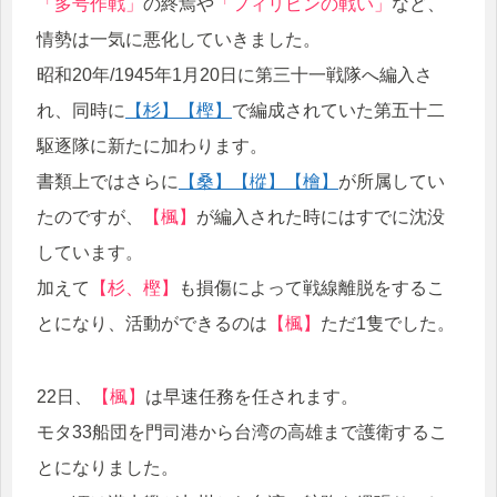
「多号作戦」
の終焉や
「フィリピンの戦い」
など、
情勢は一気に悪化していきました。
昭和20年/1945年1月20日に第三十一戦隊へ編入さ
れ、同時に
【杉】
【樫】
で編成されていた第五十二
駆逐隊に新たに加わります。
書類上ではさらに
【桑】
【樅】
【檜】
が所属してい
たのですが、
【楓】
が編入された時にはすでに沈没
しています。
加えて
【杉、樫】
も損傷によって戦線離脱をするこ
とになり、活動ができるのは
【楓】
ただ1隻でした。
22日、
【楓】
は早速任務を任されます。
モタ33船団を門司港から台湾の高雄まで護衛するこ
とになりました。