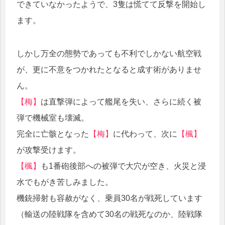
できていなかったようで、3隻は慌てて反撃を開始し
ます。
しかし万全の態勢であっても不利でしかない航空戦
が、更に不意をつかれたとなると成す術がありませ
ん。
【梅】
は直撃弾によって艦尾を失い、さらに続く被
弾で機械室も壊滅。
完全に亡骸となった
【梅】
に代わって、次に
【楓】
が攻撃受けます。
【楓】
も1番砲後部への被弾で大穴が空き、火災と浸
水でもがき苦しみました。
機銃掃射も容赦がなく、乗員30名が戦死しています
（輸送の陸戦隊を含めて30名の戦死なのか、陸戦隊