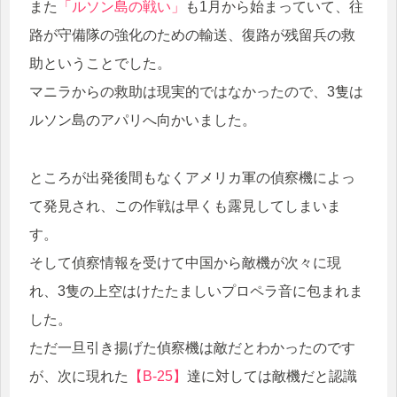
また
「ルソン島の戦い」
も1月から始まっていて、往
路が守備隊の強化のための輸送、復路が残留兵の救
助ということでした。
マニラからの救助は現実的ではなかったので、3隻は
ルソン島のアパリへ向かいました。
ところが出発後間もなくアメリカ軍の偵察機によっ
て発見され、この作戦は早くも露見してしまいま
す。
そして偵察情報を受けて中国から敵機が次々に現
れ、3隻の上空はけたたましいプロペラ音に包まれま
した。
ただ一旦引き揚げた偵察機は敵だとわかったのです
が、次に現れた
【B-25】
達に対しては敵機だと認識