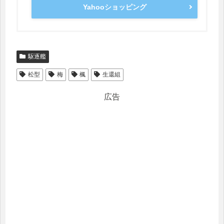
Yahooショッピング
駆逐艦
松型
梅
楓
生還組
広告