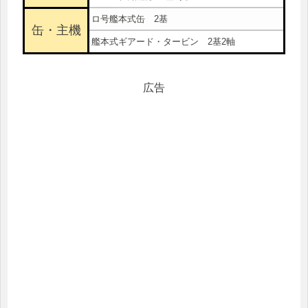
ロ号艦本式缶 2基
缶・主機
艦本式ギアード・タービン 2基2軸
広告