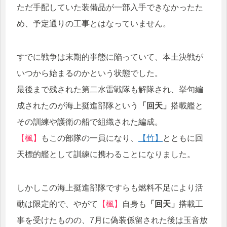
ただ手配していた装備品が一部入手できなかったた
め、予定通りの工事とはなっていません。
すでに戦争は末期的事態に陥っていて、本土決戦が
いつから始まるのかという状態でした。
最後まで残された第二水雷戦隊も解隊され、挙句編
成されたのが海上挺進部隊という
「回天」
搭載艦と
その訓練や護衛の船で組織された編成。
【楓】
もこの部隊の一員になり、
【竹】
とともに回
天標的艦として訓練に携わることになりました。
しかしこの海上挺進部隊ですらも燃料不足により活
動は限定的で、やがて
【楓】
自身も
「回天」
搭載工
事を受けたものの、7月に偽装係留された後は玉音放