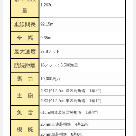
1,262t
量
垂線間長
92.15m
全 幅
9.35m
最大速度
27.8ノット
航続距離
18ノット：3,500海里
馬 力
19,000馬力
40口径12.7cm連装高角砲 1基2門
主 砲
40口径12.7cm単装高角砲 1基1門
魚 雷
61cm四連装魚雷発射管 1基4門
25mm三連装機銃 4基12挺
機 銃
25mm単装機銃 8基8挺