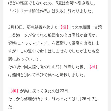
ほどの軽症でもないため、3隻は台湾へ引き返し、
「パトリナオ輸送作戦」は失敗に終わりました。
2月18日、応急処置を終えた
【楓】
はタホ船団（台湾
→香港 タが含まれる船団名のタは高雄か台湾か、
資料によってマチマチ）を護衛して基隆を出港しま
すが、この道中で命中はしませんでしたがまたも空
襲にあっています。
その後中国大陸付近の牛山島に到着した後、
【楓】
は船団と別れて単独で呉へと帰投しました。
【楓】
が呉に戻ってきたのは23日。
そこから修理が始まり、終わったのは4月26日でし
た。