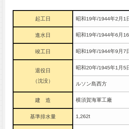
起工日
昭和19年/1944年2月1
昭和19年/1944年6月1
進水日
昭和19年/1944年9月7
竣工日
昭和20年/1945年1月5
退役日
（沈没）
ルソン島西方
横須賀海軍工廠
建 造
1,262t
基準排水量