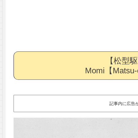
【松型駆
Momi【Matsu-c
記事内に広告