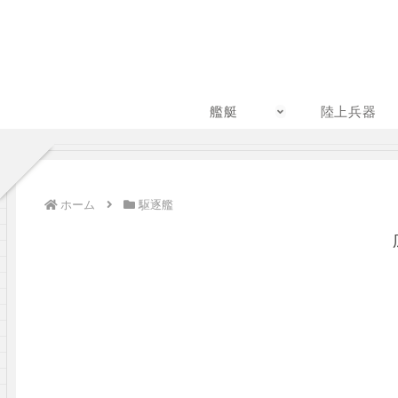
艦艇
陸上兵器
ホーム
駆逐艦