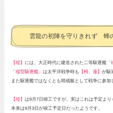
雲龍の初陣を守りきれず 蜂
【樅】
には、大正時代に建造された二等駆逐艦
「
「樅型駆逐艦」
は太平洋戦争時も
【栂、蓮】
が駆
また駆逐艦ではなくとも哨戒艇として戦争に参加
【樅】
は9月7日竣工ですが、実はこれは予定より
本来は9月3日が竣工予定日だったようです。