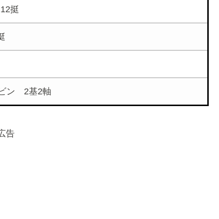
12挺
挺
ビン 2基2軸
広告