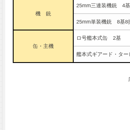
25mm三連装機銃 4基
機 銃
25mm単装機銃 8基8
ロ号艦本式缶 2基
缶・主機
艦本式ギアード・ター