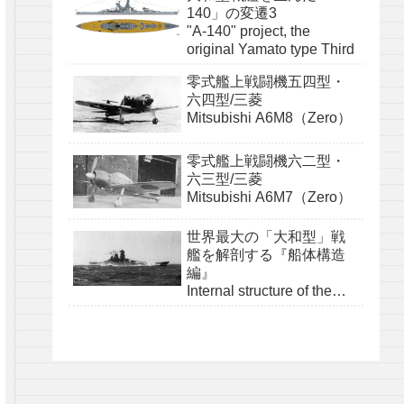
140」の変遷3
"A-140" project, the
original Yamato type Third
零式艦上戦闘機五四型・
六四型/三菱
Mitsubishi A6M8（Zero）
零式艦上戦闘機六二型・
六三型/三菱
Mitsubishi A6M7（Zero）
世界最大の「大和型」戦
艦を解剖する『船体構造
編』
Internal structure of the
Yamato class『structure』