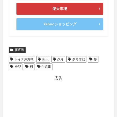
楽天市場
Yahooショッピング
駆逐艦
レイテ沖海戦
回天
夕月
多号作戦
杉
松型
桐
生還組
広告