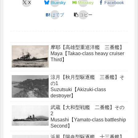
X
Bluesky
Misskey
Facebook
はてブ
コピー
摩耶【高雄型重巡洋艦 三番艦】
Maya【Takao-class heavy cruiser
Third】
涼月【秋月型駆逐艦 三番艦】そ
の1
Suzutsuki【Akizuki-class
destroyer】
武蔵【大和型戦艦 二番艦】その
2
Musashi【Yamato-class battleship
Second】
浜風【陽炎型駆逐艦 十三番艦】