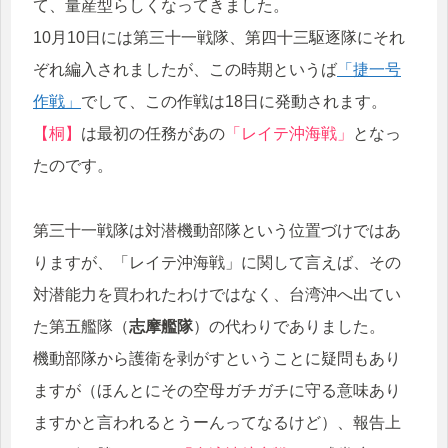
て、量産型らしくなってきました。
10月10日には第三十一戦隊、第四十三駆逐隊にそれ
ぞれ編入されましたが、この時期というば
「捷一号
作戦」
でして、この作戦は18日に発動されます。
【桐】
は最初の任務があの
「レイテ沖海戦」
となっ
たのです。
第三十一戦隊は対潜機動部隊という位置づけではあ
りますが、「レイテ沖海戦」に関して言えば、その
対潜能力を買われたわけではなく、台湾沖へ出てい
た第五艦隊（
志摩艦隊
）の代わりでありました。
機動部隊から護衛を剥がすということに疑問もあり
ますが（ほんとにその空母ガチガチに守る意味あり
ますかと言われるとうーんってなるけど）、報告上