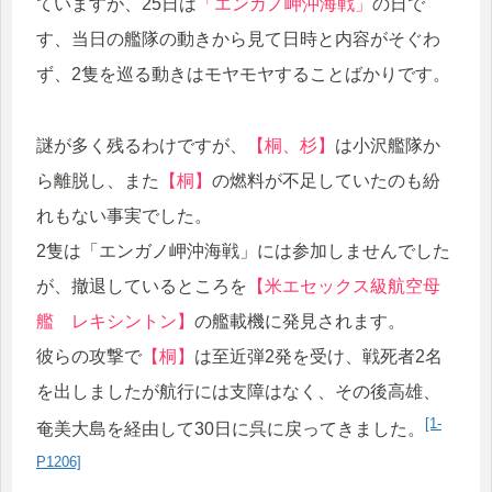
ていますが、25日は
「エンガノ岬沖海戦」
の日で
す、当日の艦隊の動きから見て日時と内容がそぐわ
ず、2隻を巡る動きはモヤモヤすることばかりです。
謎が多く残るわけですが、
【桐、杉】
は小沢艦隊か
ら離脱し、また
【桐】
の燃料が不足していたのも紛
れもない事実でした。
2隻は「エンガノ岬沖海戦」には参加しませんでした
が、撤退しているところを
【米エセックス級航空母
艦 レキシントン】
の艦載機に発見されます。
彼らの攻撃で
【桐】
は至近弾2発を受け、戦死者2名
を出しましたが航行には支障はなく、その後高雄、
[1-
奄美大島を経由して30日に呉に戻ってきました。
P1206]