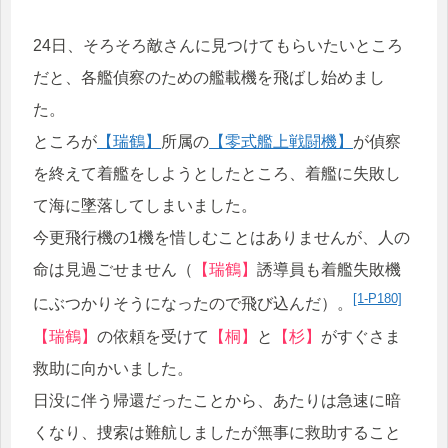
24日、そろそろ敵さんに見つけてもらいたいところ
だと、各艦偵察のための艦載機を飛ばし始めまし
た。
ところが
【瑞鶴】
所属の
【零式艦上戦闘機】
が偵察
を終えて着艦をしようとしたところ、着艦に失敗し
て海に墜落してしまいました。
今更飛行機の1機を惜しむことはありませんが、人の
命は見過ごせません（
【瑞鶴】
誘導員も着艦失敗機
[1-P180]
にぶつかりそうになったので飛び込んだ）。
【瑞鶴】
の依頼を受けて
【桐】
と
【杉】
がすぐさま
救助に向かいました。
日没に伴う帰還だったことから、あたりは急速に暗
くなり、捜索は難航しましたが無事に救助すること