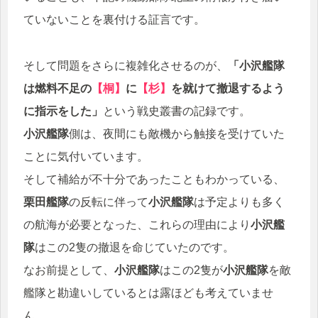
ていないことを裏付ける証言です。
そして問題をさらに複雑化させるのが、
「小沢艦隊
は燃料不足の
【桐】
に
【杉】
を就けて撤退するよう
に指示をした」
という戦史叢書の記録です。
小沢艦隊
側は、夜間にも敵機から触接を受けていた
ことに気付いています。
そして補給が不十分であったこともわかっている、
栗田艦隊
の反転に伴って
小沢艦隊
は予定よりも多く
の航海が必要となった、これらの理由により
小沢艦
隊
はこの2隻の撤退を命じていたのです。
なお前提として、
小沢艦隊
はこの2隻が
小沢艦隊
を敵
艦隊と勘違いしているとは露ほども考えていませ
ん。