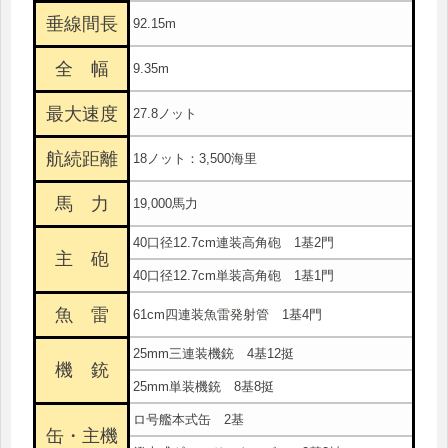
垂線間長
92.15m
全 幅
9.35m
最大速度
27.8ノット
航続距離
18ノット：3,500海里
馬 力
19,000馬力
40口径12.7cm連装高角砲 1基2門
主 砲
40口径12.7cm単装高角砲 1基1門
魚 雷
61cm四連装魚雷発射管 1基4門
25mm三連装機銃 4基12挺
機 銃
25mm単装機銃 8基8挺
ロ号艦本式缶 2基
缶・主機