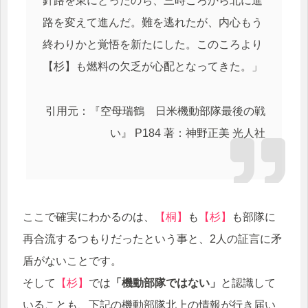
針路を東にとったのち、三時ごろから北に進
路を変えて進んだ。難を逃れたが、内心もう
終わりかと覚悟を新たにした。このころより
【杉】も燃料の欠乏が心配となってきた。」
引用元：『空母瑞鶴 日米機動部隊最後の戦
い』 P184 著：神野正美 光人社
ここで確実にわかるのは、
【桐】
も
【杉】
も部隊に
再合流するつもりだったという事と、2人の証言に矛
盾がないことです。
そして
【杉】
では
「機動部隊ではない」
と認識して
いることも、下記の機動部隊北上の情報が行き届い