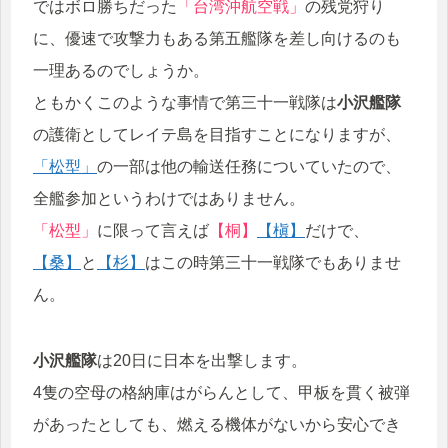
ではボロ勝ちだった
「台湾沖航空戦」
の残党狩り
に、優速で攻撃力もある第五艦隊を差し向けるのも
一理あるのでしょうか。
ともかくこのような事情で第三十一戦隊は
小沢艦隊
の護衛としてレイテ島を目指すことになりますが、
「松型」
の一部は他の輸送任務についていたので、
全艦参加というわけではありません。
「松型」
に限って言えば
【桐】
【槇】
だけで、
【桑】
と
【杉】
はこの時第三十一戦隊でもありませ
ん。
小沢艦隊
は20日に日本を出撃します。
4隻の空母の格納庫はがらんとして、甲板を貫く被弾
があったとしても、燃える機体がないから安心でき