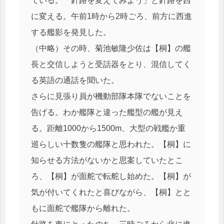
ている。「針路を変えてみよう」と針路を西
に変える。午前1時から2時ごろ、前方に西進
する艦影を発見した。
（中略）その時、菊池敏隆少佐は【桐】の艦
長と交信しようと受話器をとり、混信してく
る英語の通話を聞いた。
さらに見張り員が機動部隊本隊でないことを
告げる。わか艦隊と違った艦型の艦が見え
る。距離1000から1500m、大型の戦艦か重
巡らしい十数隻の艦隊と思われた。【桐】に
知らせる方法がないかと思案していたとこ
ろ、【桐】が面舵で転舵し始めた。【桐】が
気が付いてくれたと喜びながら、【桐】とと
もに面舵で艦隊から離れた。