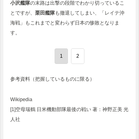
小沢艦隊
の末路は出撃の段階でわかり切っているこ
とですが、
栗田艦隊
も撤退してしまい、「レイテ沖
海戦」もこれまでと変わらず日本の惨敗となりま
す。
1
2
参考資料（把握しているものに限る）
Wikipedia
[1]空母瑞鶴 日米機動部隊最後の戦い 著：神野正美 光
人社