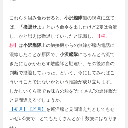
これらを組み合わせると、
小沢艦隊
側の視点に立て
ば、
「撤退せよ」
という命令を出したけど2隻は合流
し、かと思えば撤退していったと認識し、
【桐、
杉】
は
小沢艦隊
上の触接機からの無線が艦内電話に
混線したことが原因で、
小沢艦隊
にちゃんと合流で
きたにもかかわらず敵艦隊と勘違い、その後独自の
判断で撤退していった、という、今にしてみればこ
ういうことではないかという推論が成り立ちます。
しかしいくら夜でも味方の船を”たくさん”の巡洋艦だ
と見間違えるでしょうか。
【初月】
【若月】
を巡洋艦と見間違えたとしてもせ
いぜい5隻で、とてもたくさんとか十数隻にはなりま
せん。