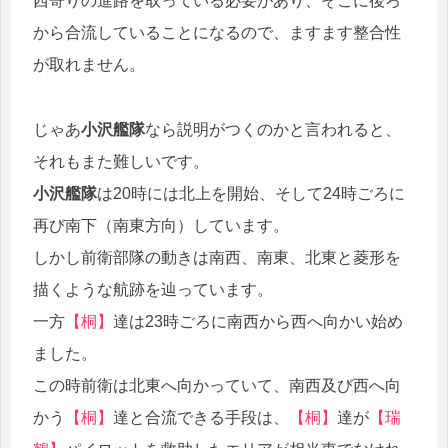
西寄りの進路を取っている必要があり、そこに後ろ
から合流していることになるので、ますます整合性
が取れません。
じゃあ
小沢艦隊
なら説明がつくのかと言われると、
それもまた難しいです。
小沢艦隊
は20時には北上を開始、そして24時ごろに
再び南下（南東方向）しています。
しかし前衛部隊の動きは南西、南東、北東と菱形を
描くような航跡を辿っています。
一方
【桐】
達は23時ごろに南西から西へ向かい始め
ました。
この時前衛は北東へ向かっていて、南西及び西へ向
かう
【桐】
達と合流できる手段は、
【桐】
達が
【瑞