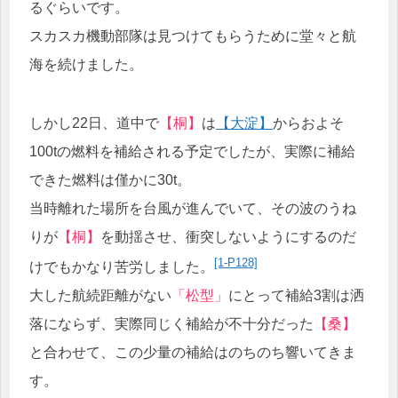
るぐらいです。
スカスカ機動部隊は見つけてもらうために堂々と航
海を続けました。
しかし22日、道中で
【桐】
は
【大淀】
からおよそ
100tの燃料を補給される予定でしたが、実際に補給
できた燃料は僅かに30t。
当時離れた場所を台風が進んでいて、その波のうね
りが
【桐】
を動揺させ、衝突しないようにするのだ
[1-P128]
けでもかなり苦労しました。
大した航続距離がない
「松型」
にとって補給3割は洒
落にならず、実際同じく補給が不十分だった
【桑】
と合わせて、この少量の補給はのちのち響いてきま
す。