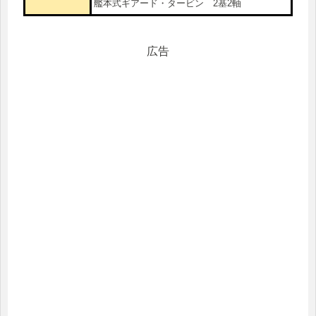
艦本式ギアード・タービン 2基2軸
広告