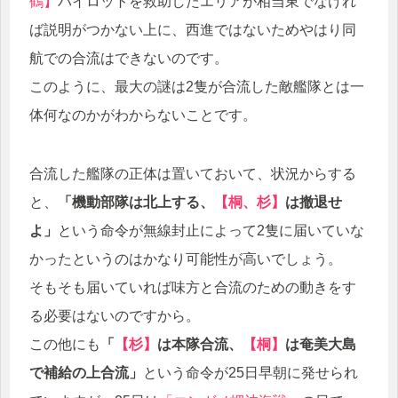
鶴】
パイロットを救助したエリアが相当東でなけれ
ば説明がつかない上に、西進ではないためやはり同
航での合流はできないのです。
このように、最大の謎は2隻が合流した敵艦隊とは一
体何なのかがわからないことです。
合流した艦隊の正体は置いておいて、状況からする
と、
「機動部隊は北上する、
【桐、杉】
は撤退せ
よ」
という命令が無線封止によって2隻に届いていな
かったというのはかなり可能性が高いでしょう。
そもそも届いていれば味方と合流のための動きをす
る必要はないのですから。
この他にも
「
【杉】
は本隊合流、
【桐】
は奄美大島
で補給の上合流」
という命令が25日早朝に発せられ