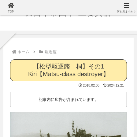
大日本帝国軍 主要兵器
TOP
何を見ますか？
ホーム
駆逐艦
【松型駆逐艦 桐】その1
Kiri【Matsu-class destroyer】
2018.02.05
2024.12.21
記事内に広告が含まれています。