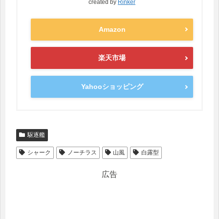
created by
Rinker
Amazon
楽天市場
Yahooショッピング
駆逐艦
シャーク
ノーチラス
山風
白露型
広告