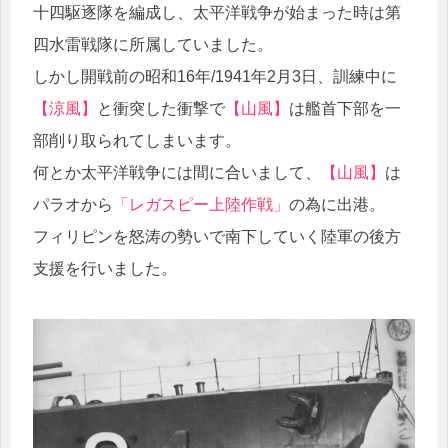
十四駆逐隊を編成し、太平洋戦争が始まった時は第
四水雷戦隊に所属していました。
しかし開戦前の昭和16年/1941年2月3日、訓練中に
【涼風】
と衝突した衝撃で
【山風】
は艦首下部を一
部削り取られてしまいます。
何とか太平洋戦争には間に合いまして、
【山風】
は
パラオから
「レガスピー上陸作戦」
の為に出港。
フィリピンを怒涛の勢いで南下していく陸軍の後方
支援を行いました。