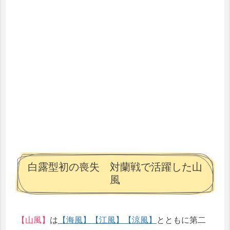
白露型初の喪失 対蘭戦で活躍した山
風
【山風】
は
【海風】
【江風】
【涼風】
とともに第二