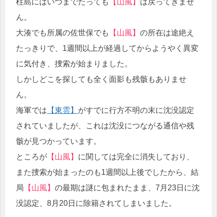
柱島にはいつまでたっても
【山風】
は戻ってきませ
ん。
大湊でも所属の佐世保でも
【山風】
の所在は途絶え
たっきりで、1週間以上が経過してからようやく異変
に気付き、捜索が始まりました。
しかしどこを探しても全く面影も残骸もありませ
ん。
海軍では
【東雲】
がすでに行方不明の末に沈没認定
されていましたが、これは沈没につながる通信や残
骸が見つかっています。
ところが
【山風】
に関しては完全に消失しており、
また捜索が始まったのも1週間以上後でしたから、結
局
【山風】
の最期は謎に包まれたまま、7月23日に沈
没認定、8月20日に除籍されてしまいました。