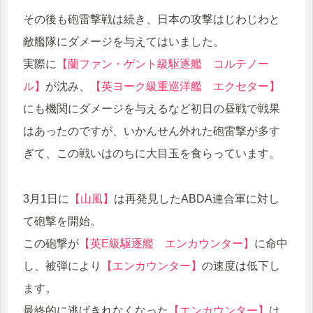
その後も砲雷撃戦は続き、日本の攻撃はじわじわと
敵艦隊にダメージを与えてはいました。
実際に
【蘭ファン・ゲント級駆逐艦 コルテノー
ル】
が沈み、
【英ヨーク級重巡洋艦 エクセター】
にも機関にダメージを与えるなど初日の昼戦で戦果
はあったのですが、いかんせん外れた砲雷撃が多す
ぎて、この戦いはのちに大目玉を食らっています。
3月1日に
【山風】
は再発見したABDA連合軍に対し
て砲撃を開始。
この砲撃が
【英E級駆逐艦 エンカウンター】
に命中
し、被弾により
【エンカウンター】
の速度は低下し
ます。
最終的に逃げきれなくなった
【エンカウンター】
は