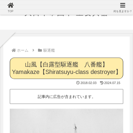
大日本帝国軍 主要兵器
TOP
何を見ますか？
ホーム
駆逐艦
山風【白露型駆逐艦 八番艦】
Yamakaze【Shiratsuyu-class destroyer】
2018.02.03
2024.07.15
記事内に広告が含まれています。