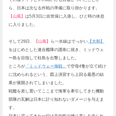
ら、日本は次なる作戦の準備に取り掛かります。
【山風】
は5月3日に佐世保に入港し、ひと時の休息
に入りました。
そして29日、
【山風】
ら一水線はでっかい
【大和】
をはじめとした連合艦隊の護衛に就き、ミッドウェ
ー島を目指して柱島を出撃しました。
ところが
「ミッドウェー海戦」
で空母4隻が立て続け
に沈められるという、図上演習すら上回る最悪の結
果が展開されてしまいました。
戦艦を差し置いてここまで海軍を牽引してきた機動
部隊の瓦解は日本に計り知れないダメージを与えま
す。
日本に戻ってきた一行は方向性の練り直しを迫られ