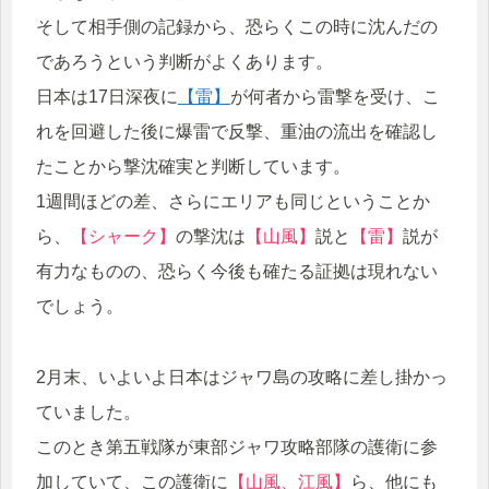
そして相手側の記録から、恐らくこの時に沈んだの
であろうという判断がよくあります。
日本は17日深夜に
【雷】
が何者から雷撃を受け、こ
れを回避した後に爆雷で反撃、重油の流出を確認し
たことから撃沈確実と判断しています。
1週間ほどの差、さらにエリアも同じということか
ら、
【シャーク】
の撃沈は
【山風】
説と
【雷】
説が
有力なものの、恐らく今後も確たる証拠は現れない
でしょう。
2月末、いよいよ日本はジャワ島の攻略に差し掛かっ
ていました。
このとき第五戦隊が東部ジャワ攻略部隊の護衛に参
加していて、この護衛に
【山風、江風】
ら、他にも