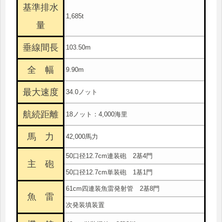
基準排水
1,685t
量
垂線間長
103.50m
全 幅
9.90m
最大速度
34.0ノット
航続距離
18ノット：4,000海里
馬 力
42,000馬力
50口径12.7cm連装砲 2基4門
主 砲
50口径12.7cm単装砲 1基1門
61cm四連装魚雷発射管 2基8門
魚 雷
次発装填装置