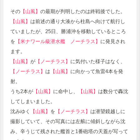
その
【山風】
の最期が判明したのは終戦後でした。
【山風】
は前述の通り大湊から柱島へ向けて航行し
ていましたが、25日、勝浦沖を移動しているところ
を
【米ナワール級潜水艦 ノーチラス】
に発見され
ます。
【山風】
が
【ノーチラス】
に気付いた様子はなく、
【ノーチラス】
は
【山風】
に向かって魚雷4本を発
射。
うち2本が
【山風】
に命中し、
【山風】
は数分で轟沈
してしまいました。
沈みゆく
【山風】
を
【ノーチラス】
は潜望鏡越しに
撮影していて、その写真には左舷に傾斜しながら沈
み、辛うじて残された艦首と1番砲塔の天蓋が写って