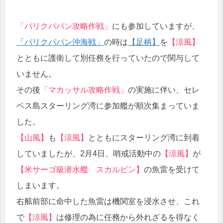
「バリクパパン攻略作戦」
にも参加していますが、
「バリクパパン沖海戦」
の時は
【足柄】
を
【涼風】
とともに護衛して別任務を行っていたので関与して
いません。
その後
「マカッサル攻略作戦」
の実施に伴い、セレ
ベス島スターリング湾に参加艦が順次集まっていま
した。
【山風】
も
【涼風】
とともにスターリング湾に到着
していましたが、2月4日、哨戒活動中の
【涼風】
が
【米サーゴ級潜水艦 スカルピン】
の魚雷を受けて
しまいます。
右舷前部に命中した魚雷は機関室を浸水させ、これ
で
【涼風】
は修理の為に任務から外れざるを得なく