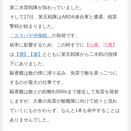
第二水雷戦隊が加わっていました。
そして27日、第五戦隊はABDA連合軍と遭遇、砲雷
撃戦が始まりました。
「スラバヤ沖海戦」
の勃発です。
統率に影響するため、この時すでに
【山風、江風】
は
【潮】
【漣】
とともに第五戦隊から二水戦の指揮
下にありました。
駆逐艦は敵の懐に潜り込み、魚雷で敵を真っ二つに
するのが最大の仕事です。
駆逐艦は敵との距離9,000mまで接近して魚雷を発射
しますが、大量の魚雷が敵艦隊に向けて続々と流れ
ていくにもかかわらず、なんと1本も命中することは
ありませんでした。