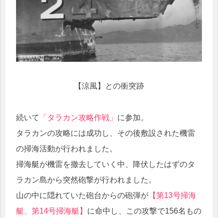
【涼風】との衝突跡
続いて
「タラカン攻略作戦」
に参加。
タラカンの攻略には成功し、その後敷設された機雷
の掃海活動が行われました。
掃海艇が機雷を撤去していく中、降伏したはずのタ
ラカン島から突然砲撃が行われました。
山の中に隠れていた砲台からの砲弾が
【第13号掃海
艇、第14号掃海艇】
に命中し、この攻撃で156名もの