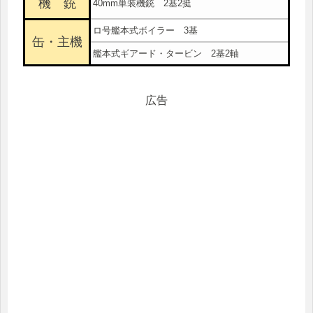
機 銃
40mm単装機銃 2基2挺
ロ号艦本式ボイラー 3基
缶・主機
艦本式ギアード・タービン 2基2軸
広告