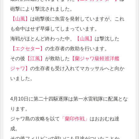
砲撃により撃沈されました。
【山風】
は砲撃後に魚雷を発射していますが、これ
も命中はせず早爆してしまっています。
海戦がほとんど終わった中、
【山風】
は撃沈した
【エクセター】
の生存者の救助を行います。
その後
【江風】
が救助した
【蘭ジャワ級軽巡洋艦
ジャワ】
の生存者も受け入れてマカッサルへと向か
いました。
4月10日に第二十四駆逐隊は第一水雷戦隊に配属とな
ります。
ジャワ島の攻略を以て
「蘭印作戦」
はおおむね達
成。
その後フィリピンの戦いにも目途がついたことか