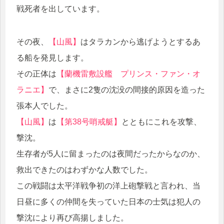
戦死者を出しています。
その夜、
【山風】
はタラカンから逃げようとするあ
る船を発見します。
その正体は
【蘭機雷敷設艦 プリンス・ファン・オ
ラニエ】
で、まさに2隻の沈没の間接的原因を造った
張本人でした。
【山風】
は
【第38号哨戒艇】
とともにこれを攻撃、
撃沈。
生存者が5人に留まったのは夜間だったからなのか、
救出できたのはわずかな人数でした。
この戦闘は太平洋戦争初の洋上砲撃戦と言われ、当
日昼に多くの仲間を失っていた日本の士気は犯人の
撃沈により再び高揚しました。