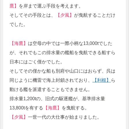
鷹】
を岸まで運ぶ手段を考えます。
そしてその手段とは、
【夕風】
が曳航することだけ
でした。
【海鷹】
は空母の中では一際小柄な13,000tでした
が、それでもこの排水量の艦船を曳航できる船すら
日本にはごく僅かでした。
そしてその僅かな船も別府や山口にはおらず、呉は
同じように機雷で海上封鎖されており、
【利根】
ら
動ける艦を派遣することもできません。
排水量1,200tの、旧式の駆逐艦が、基準排水量
13,800tを有する
【海鷹】
を曳航する。
【夕風】
一世一代の大仕事が始まりました。