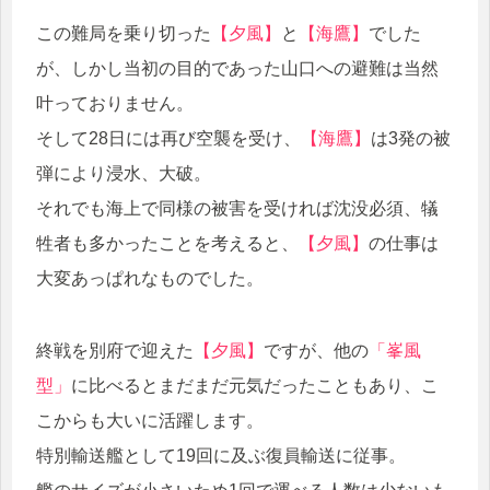
この難局を乗り切った
【夕風】
と
【海鷹】
でした
が、しかし当初の目的であった山口への避難は当然
叶っておりません。
そして28日には再び空襲を受け、
【海鷹】
は3発の被
弾により浸水、大破。
それでも海上で同様の被害を受ければ沈没必須、犠
牲者も多かったことを考えると、
【夕風】
の仕事は
大変あっぱれなものでした。
終戦を別府で迎えた
【夕風】
ですが、他の
「峯風
型」
に比べるとまだまだ元気だったこともあり、こ
こからも大いに活躍します。
特別輸送艦として19回に及ぶ復員輸送に従事。