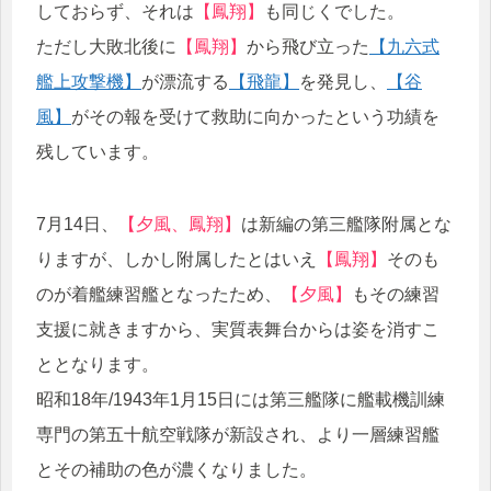
しておらず、それは
【鳳翔】
も同じくでした。
ただし大敗北後に
【鳳翔】
から飛び立った
【九六式
艦上攻撃機】
が漂流する
【飛龍】
を発見し、
【谷
風】
がその報を受けて救助に向かったという功績を
残しています。
7月14日、
【夕風、鳳翔】
は新編の第三艦隊附属とな
りますが、しかし附属したとはいえ
【鳳翔】
そのも
のが着艦練習艦となったため、
【夕風】
もその練習
支援に就きますから、実質表舞台からは姿を消すこ
ととなります。
昭和18年/1943年1月15日には第三艦隊に艦載機訓練
専門の第五十航空戦隊が新設され、より一層練習艦
とその補助の色が濃くなりました。