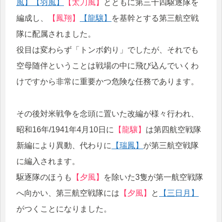
風】
【羽風】
【太刀風】
とともに第三十四駆逐隊を
編成し、
【鳳翔】
【龍驤】
を基幹とする第三航空戦
隊に配属されました。
役目は変わらず「トンボ釣り」でしたが、それでも
空母随伴ということは戦場の中に飛び込んでいくわ
けですから非常に重要かつ危険な任務であります。
その後対米戦争を念頭に置いた改編が様々行われ、
昭和16年/1941年4月10日に
【龍驤】
は第四航空戦隊
新編により異動、代わりに
【瑞鳳】
が第三航空戦隊
に編入されます。
駆逐隊のほうも
【夕風】
を除いた3隻が第一航空戦隊
へ向かい、第三航空戦隊には
【夕風】
と
【三日月】
がつくことになりました。