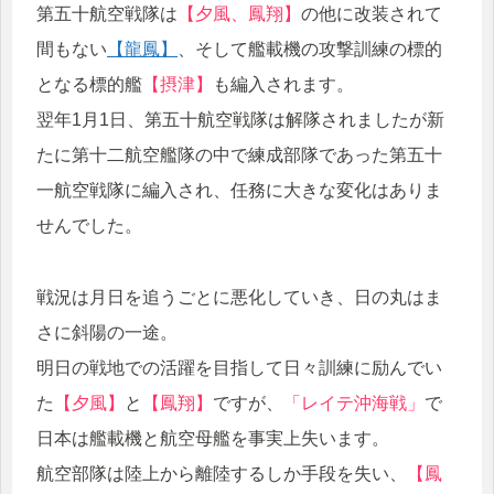
第五十航空戦隊は
【夕風、鳳翔】
の他に改装されて
間もない
【龍鳳】
、そして艦載機の攻撃訓練の標的
となる標的艦
【摂津】
も編入されます。
翌年1月1日、第五十航空戦隊は解隊されましたが新
たに第十二航空艦隊の中で練成部隊であった第五十
一航空戦隊に編入され、任務に大きな変化はありま
せんでした。
戦況は月日を追うごとに悪化していき、日の丸はま
さに斜陽の一途。
明日の戦地での活躍を目指して日々訓練に励んでい
た
【夕風】
と
【鳳翔】
ですが、
「レイテ沖海戦」
で
日本は艦載機と航空母艦を事実上失います。
航空部隊は陸上から離陸するしか手段を失い、
【鳳