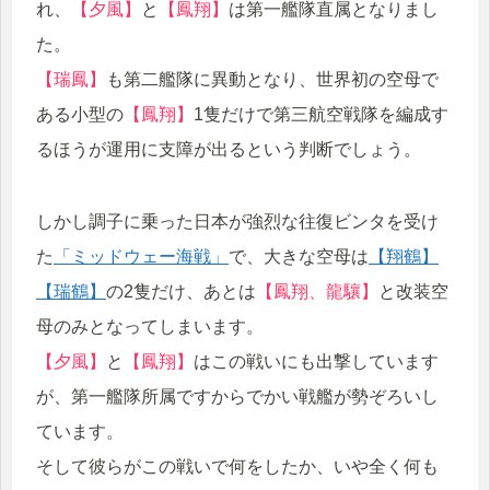
れ、
【夕風】
と
【鳳翔】
は第一艦隊直属となりまし
た。
【瑞鳳】
も第二艦隊に異動となり、世界初の空母で
ある小型の
【鳳翔】
1隻だけで第三航空戦隊を編成す
るほうが運用に支障が出るという判断でしょう。
しかし調子に乗った日本が強烈な往復ビンタを受け
た
「ミッドウェー海戦」
で、大きな空母は
【翔鶴】
【瑞鶴】
の2隻だけ、あとは
【鳳翔、龍驤】
と改装空
母のみとなってしまいます。
【夕風】
と
【鳳翔】
はこの戦いにも出撃しています
が、第一艦隊所属ですからでかい戦艦が勢ぞろいし
ています。
そして彼らがこの戦いで何をしたか、いや全く何も