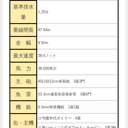
基準排水
1,251t
量
垂線間長
97.54m
全 幅
8.92m
最大速度
39.0ノット
馬 力
38,500馬力
主 砲
45口径12cm単装砲 3基3門
魚 雷
53.3cm連装魚雷発射管 3基6門
機 銃
6.5mm単装機銃 1基1挺
ロ号艦本式ボイラー 4基
缶・主機
三菱パーソンス式ギアード・タービン 2基2軸