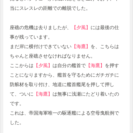
当にスレスレの距離での離脱でした。
座礁の危機は去りましたが、
【夕風】
には最後の仕
事が残っています。
まだ岸に横付けできていない
【海鷹】
を、こちらは
ちゃんと座礁させなければなりません。
ここからは
【夕風】
は自分の艦首で
【海鷹】
を押す
ことになりますから、艦首を守るためにガチガチに
防舷材を取り付け、地道に艦首艦尾を押して押し
て、ついに
【海鷹】
は無事に浅瀬にたどり着いたの
です。
これは、帝国海軍唯一の駆逐艦による空母曳航例で
した。