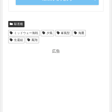
駆逐艦
ミッドウェー海戦
夕風
峯風型
海鷹
生還組
鳳翔
広告