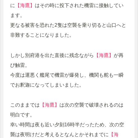
に
【海鷹】
はその時に投下された機雷に接触してい
ます。
更なる被害を恐れた2隻は空襲を乗り切ると山口へと
非難することになりました。
しかし別府港を出た直後に残念ながら
【海鷹】
が再
び触雷。
今度は運悪く艦尾で機雷が爆発し、機関も舵も一瞬
でお釈迦になってしまいました。
このままでは
【海鷹】
は次の空襲で破壊されるのは
明白です。
幸い時間は夜も近い夕刻16時半だったため、次の空
襲は夜明けだと考えるとなんとかそれまでに
【海