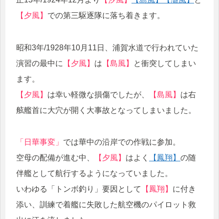
【夕風】
での第三駆逐隊に落ち着きます。
昭和3年/1928年10月11日、浦賀水道で行われていた
演習の最中に
【夕風】
は
【島風】
と衝突してしまい
ます。
【夕風】
は幸い軽微な損傷でしたが、
【島風】
は右
舷艦首に大穴が開く大事故となってしまいました。
「日華事変」
では華中の沿岸での作戦に参加。
空母の配備が進む中、
【夕風】
はよく
【鳳翔】
の随
伴艦として航行するようになっていました。
いわゆる「トンボ釣り」要因として
【鳳翔】
に付き
添い、訓練で着艦に失敗した航空機のパイロット救