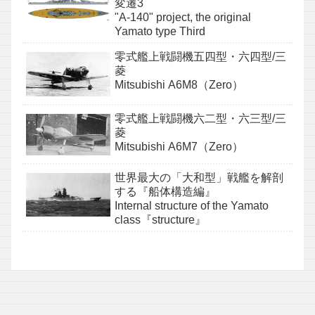
変遷3
"A-140" project, the original
Yamato type Third
零式艦上戦闘機五四型・六四型/三
菱
Mitsubishi A6M8（Zero）
零式艦上戦闘機六二型・六三型/三
菱
Mitsubishi A6M7（Zero）
世界最大の「大和型」戦艦を解剖
する『船体構造編』
Internal structure of the Yamato
class『structure』