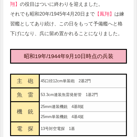
翔】
の役目はついに終わりを迎えました。
それでも昭和20年/1945年4月20日まで
【鳳翔】
は練
習艦としてあり続け、この日をもって予備艦へと格
下げになり、呉に留め置かれることになりました。
昭和19年/1944年9月10日時点の兵装
主 砲
45口径12cm単装砲 2基2門
魚 雷
53.3cm連装魚雷発射管 1基2門
25mm連装機銃 4基8挺
機 銃
25mm単装機銃 4基4挺
電 探
13号対空電探 1基