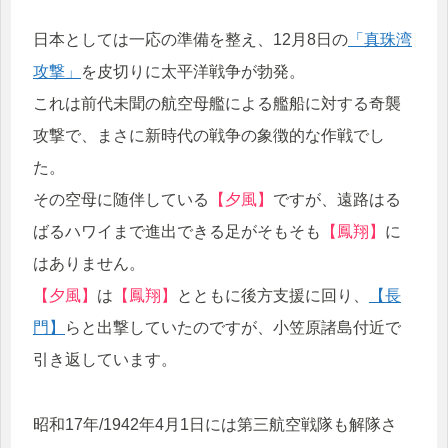
日本としては一応の準備を整え、12月8日の
「真珠湾
攻撃」
を皮切りに太平洋戦争が勃発。
これは前代未聞の航空母艦による艦船に対する奇襲
攻撃で、まさに新時代の戦争の象徴的な作戦でし
た。
その空母に随伴している
【夕風】
ですが、遠路はる
ばるハワイまで進出できる足がそもそも
【鳳翔】
に
はありません。
【夕風】
は
【鳳翔】
とともに後方支援に回り、
【長
門】
らと出撃していたのですが、小笠原諸島付近で
引き返しています。
昭和17年/1942年4月1日には第三航空戦隊も解隊さ