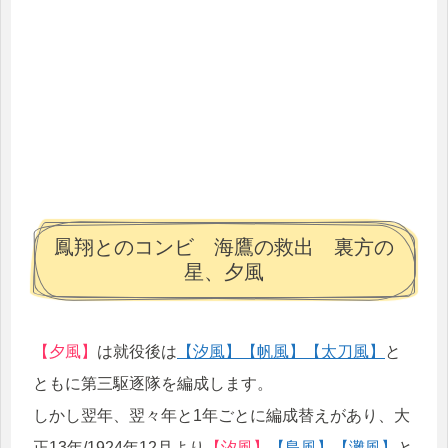
鳳翔とのコンビ 海鷹の救出 裏方の
星、夕風
【夕風】
は就役後は
【汐風】
【帆風】
【太刀風】
と
ともに第三駆逐隊を編成します。
しかし翌年、翌々年と1年ごとに編成替えがあり、大
正13年/1924年12月より
【汐風】
【島風】
【灘風】
と