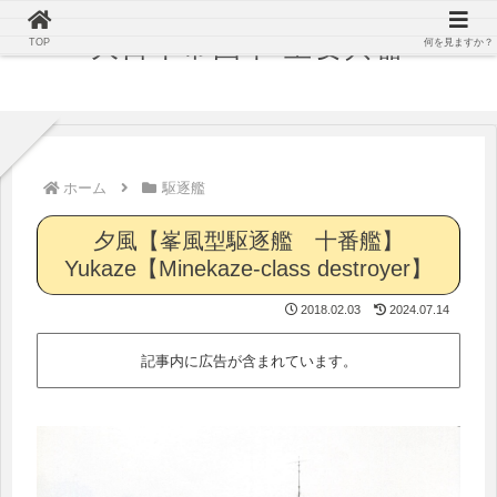
大日本帝国軍 主要兵器
TOP
何を見ますか？
ホーム
駆逐艦
夕風【峯風型駆逐艦 十番艦】
Yukaze【Minekaze-class destroyer】
2018.02.03
2024.07.14
記事内に広告が含まれています。