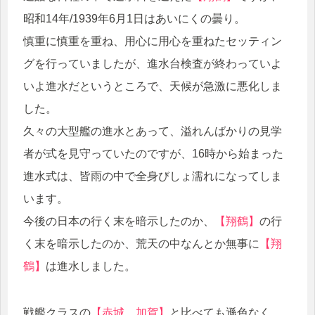
昭和14年/1939年6月1日はあいにくの曇り。
慎重に慎重を重ね、用心に用心を重ねたセッティン
グを行っていましたが、進水台検査が終わっていよ
いよ進水だというところで、天候が急激に悪化しま
した。
久々の大型艦の進水とあって、溢れんばかりの見学
者が式を見守っていたのですが、16時から始まった
進水式は、皆雨の中で全身びしょ濡れになってしま
います。
今後の日本の行く末を暗示したのか、
【翔鶴】
の行
く末を暗示したのか、荒天の中なんとか無事に
【翔
鶴】
は進水しました。
戦艦クラスの
【赤城、加賀】
と比べても遜色なく、