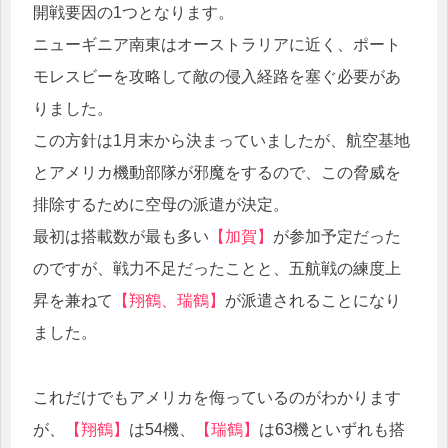
開戦要因の1つとなります。
ニューギニア南東はオーストラリアに近く、ポート
モレスビーを攻略して敵の侵入経路を塞ぐ必要があ
りました。
この方針は1月末から決まっていましたが、航空基地
とアメリカ機動部隊が邪魔をするので、この脅威を
排除するために空母の派遣が決定。
最初は搭載数が最も多い
【加賀】
が参加予定だった
のですが、戦力不足だったことと、五航戦の練度上
昇を兼ねて
【翔鶴、瑞鶴】
が派遣されることになり
ました。
これだけでもアメリカを侮っているのがわかります
が、
【翔鶴】
は54機、
【瑞鶴】
は63機といずれも搭