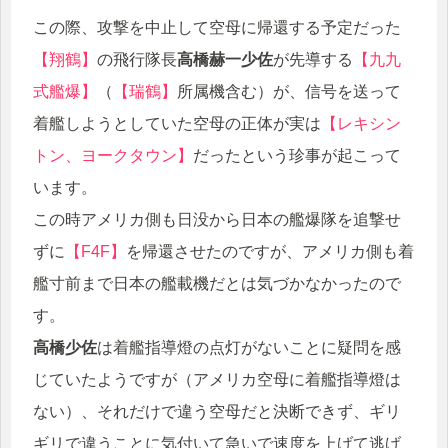
この際、攻撃を中止して空母に帰還する予定だった
【翔鶴】
の飛行隊長
高橋赫一少佐
が先導する
【九九
式艦爆】
（
【瑞鶴】
所属機含む）が、信号を送って
着艦しようとしていた空母の正体が実は
【レキシン
トン、ヨークタウン】
だったという珍事が起こって
います。
この時アメリカ側も日没から日本の艦爆隊を追撃せ
ずに
【F4F】
を帰還させたのですが、アメリカ側も着
艦寸前まで日本の艦載機だとは気づかなかったので
す。
高橋少佐
は着艦指導燈の点灯がないことに疑問を感
じていたようですが（アメリカ空母に着艦指導燈は
ない）、それだけで違う空母だと決断できず、ギリ
ギリで違うことに気付いて急いで速度を上げて逃げ