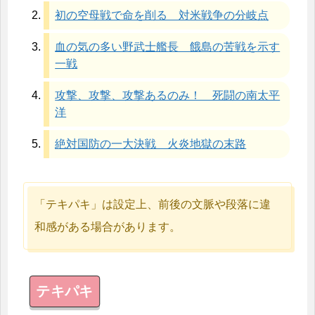
初の空母戦で命を削る 対米戦争の分岐点
血の気の多い野武士艦長 餓島の苦戦を示す
一戦
攻撃、攻撃、攻撃あるのみ！ 死闘の南太平
洋
絶対国防の一大決戦 火炎地獄の末路
「テキパキ」は設定上、前後の文脈や段落に違
和感がある場合があります。
テキパキ