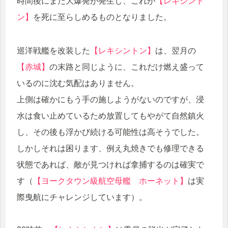
時間後にまた大爆発が発生し、これが
【レキシント
ン】
を死に至らしめるものとなりました。
巡洋戦艦を改装した
【レキシントン】
は、翌月の
【赤城】
の末路と同じように、これだけ燃え盛って
いるのに沈む気配はありません。
上側は確かにもう手の施しようがないのですが、浸
水は食い止めているため放置してもやがて自然鎮火
し、その後も浮かび続ける可能性は高そうでした。
しかしそれは困ります、例え丸焼きでも修理できる
状態であれば、敵が見つければ拿捕するのは確実で
す（
【ヨークタウン級航空母艦 ホーネット】
は実
際曳航にチャレンジしています）。