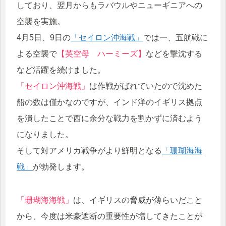
しており、翌月からもラバウルやニューギニアへの
空襲を実施。
4月5日、9日の
「セイロン沖海戦」
では一、五航戦に
よる空襲で
【英空母 ハーミーズ】
などを撃沈する
など活躍を続けました。
「セイロン沖海戦」
は作戦がばれていたので沈めた
船の数は僅かなのですが、インド洋のイギリス拠点
を潰したことで西に余分な戦力を割かずに済むよう
になりました。
そして対アメリカ戦争がより鮮明となる
「珊瑚海海
戦」
が勃発します。
「珊瑚海海戦」
は、イギリスの脅威が薄らいだこと
から、今度は米豪遮断の重要性が増してきたことが