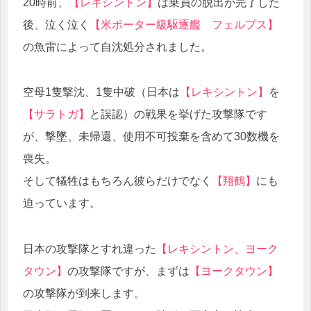
20時前、
【レキシントン】
は乗員の脱出が完了した
後、泣く泣く
【米ポーター級駆逐艦 フェルプス】
の魚雷によって自沈処分されました。
空母1隻撃沈、1隻中破（日本は
【レキシントン】
を
【サラトガ】
と誤認）の戦果を挙げた攻撃隊です
が、撃墜、未帰還、使用不可投棄を含めて30数機を
喪失。
そして犠牲はもちろん彼らだけでなく
【翔鶴】
にも
迫っています。
日本の攻撃隊とすれ違った
【レキシントン、ヨーク
タウン】
の攻撃隊ですが、まずは
【ヨークタウン】
の攻撃隊が到来します。