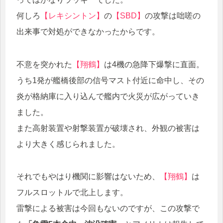
何しろ
【レキシントン】
の
【SBD】
の攻撃は咄嗟の
出来事で対処ができなかったからです。
不意を突かれた
【翔鶴】
は4機の急降下爆撃に直面。
うち1発が艦橋後部の信号マスト付近に命中し、その
炎が格納庫に入り込んで艦内で火災が広がっていき
ました。
また高射装置や射撃装置が破壊され、外観の被害は
より大きく感じられました。
それでもやはり機関に影響はないため、
【翔鶴】
は
フルスロットルで北上します。
雷撃による被害は今回もないのですが、この攻撃で