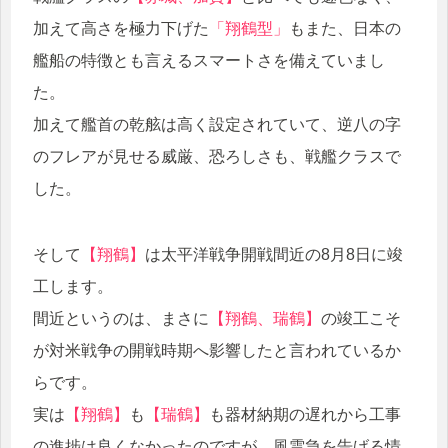
加えて高さを極力下げた
「翔鶴型」
もまた、日本の
艦船の特徴とも言えるスマートさを備えていまし
た。
加えて艦首の乾舷は高く設定されていて、逆八の字
のフレアが見せる威厳、恐ろしさも、戦艦クラスで
した。
そして
【翔鶴】
は太平洋戦争開戦間近の8月8日に竣
工します。
間近というのは、まさに
【翔鶴、瑞鶴】
の竣工こそ
が対米戦争の開戦時期へ影響したと言われているか
らです。
実は
【翔鶴】
も
【瑞鶴】
も器材納期の遅れから工事
の進捗は良くなかったのですが、風雲急を告げる情