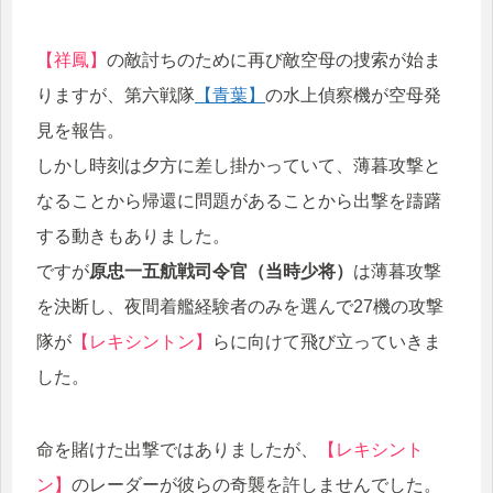
【祥鳳】
の敵討ちのために再び敵空母の捜索が始ま
りますが、第六戦隊
【青葉】
の水上偵察機が空母発
見を報告。
しかし時刻は夕方に差し掛かっていて、薄暮攻撃と
なることから帰還に問題があることから出撃を躊躇
する動きもありました。
ですが
原忠一五航戦司令官（当時少将）
は薄暮攻撃
を決断し、夜間着艦経験者のみを選んで27機の攻撃
隊が
【レキシントン】
らに向けて飛び立っていきま
した。
命を賭けた出撃ではありましたが、
【レキシント
ン】
のレーダーが彼らの奇襲を許しませんでした。