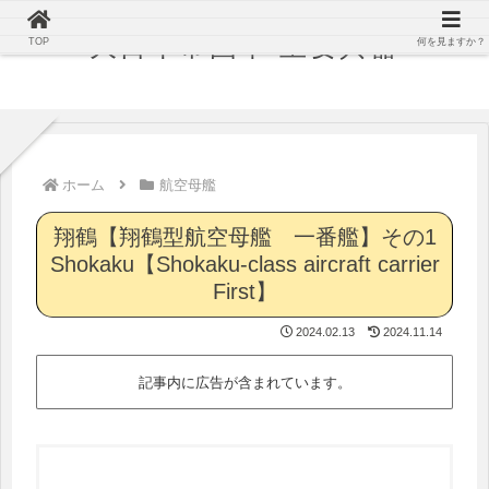
大日本帝国軍 主要兵器
TOP
何を見ますか？
ホーム
航空母艦
翔鶴【翔鶴型航空母艦 一番艦】その1
Shokaku【Shokaku-class aircraft carrier
First】
2024.02.13
2024.11.14
記事内に広告が含まれています。