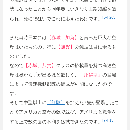
勢になったことから同年春にいきなり工期短縮を迫
[5-P263]
られ、死に物狂いでこれに応えたわけです。
また当時日本には
【赤城、加賀】
と言った巨大な空
母はいたものの、特に
【加賀】
の鈍足は目に余るも
のでした。
なので
【赤城、加賀】
クラスの搭載量を持つ高速空
母は喉から手が出るほど欲しく、
「翔鶴型」
の登場
によって優速機動部隊の編成が可能になったので
す。
そして中型以上に
【龍驤】
を加えた7隻が登場したこ
とでアメリカと空母の数で並び、アメリカと戦争を
[7-P15]
する上で数の面の不利を払拭できたのです。