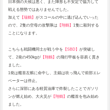
日本側の天候は悪く、また陣形も不安定で協力して
戦える態勢ではありませんでした。
加えて
【瑞鶴】
がスコールの中に逃げ込んでいった
ので、2隻の空母の攻撃隊は
【翔鶴】
1隻に殺到する
ことになります。
こちらも戦闘機同士が戦う中を
【SBD】
が突破し
て、2発の450kgが
【翔鶴】
の飛行甲板を容易く貫き
ました。
1発は艦首左舷に命中し、主錨は吹っ飛んで前部エレ
ベーターは停止。
さらに深部にある軽質油庫で炸裂したことでガソリ
ンが燃え始め、大火災が
【翔鶴】
の艦首を包み始め
ました。