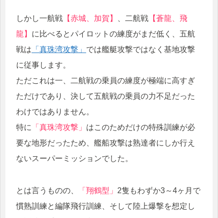
しかし一航戦
【赤城、加賀】
、二航戦
【蒼龍、飛
龍】
に比べるとパイロットの練度がまだ低く、五航
戦は
「真珠湾攻撃」
では艦艇攻撃ではなく基地攻撃
に従事します。
ただこれは一、二航戦の乗員の練度が極端に高すぎ
ただけであり、決して五航戦の乗員の力不足だった
わけではありません。
特に
「真珠湾攻撃」
はこのためだけの特殊訓練が必
要な地形だったため、艦船攻撃は熟達者にしか行え
ないスーパーミッションでした。
とは言うものの、
「翔鶴型」
2隻もわずか3～4ヶ月で
慣熟訓練と編隊飛行訓練、そして陸上爆撃を想定し