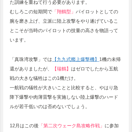
た訓練を重ねて行う必要があります。
むしろこの短期間で
「翔鶴型」
パイロットとしての
腕を磨き上げ、立派に陸上攻撃をやり遂げているこ
とこそが当時のパイロットの技量の高さを物語って
います。
「真珠湾攻撃」では
【九九式艦上爆撃機】
1機の未帰
還がありましたが、
【瑞鶴】
はゼロでしたから五航
戦の大きな犠牲はこの1機だけ。
一航戦の犠牲が大きいことと比較すると、やはり急
降下爆撃や肉薄雷撃を実施しない陸上爆撃のハード
ルが若干低いのは否めないでしょう。
12月はこの後
「第二次ウェーク島攻略作戦」
に参加