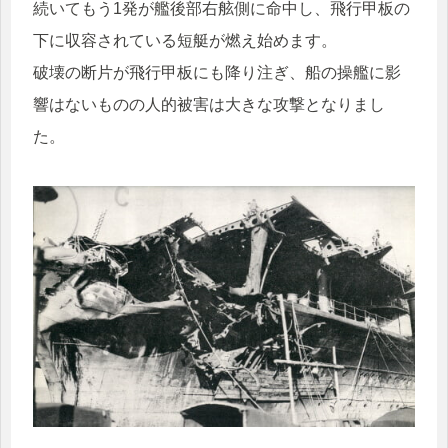
続いてもう1発が艦後部右舷側に命中し、飛行甲板の
下に収容されている短艇が燃え始めます。
破壊の断片が飛行甲板にも降り注ぎ、船の操艦に影
響はないものの人的被害は大きな攻撃となりまし
た。