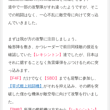
道中で一部の攻撃隊がすれ違ったようですが、そこ
での戦闘はなく、一心不乱に敵空母に向けて突っ込
んでいきました。
まずは我が方の攻撃に注目しましょう。
輪形陣を敷き、かつレーダーで前日同様敵の接近を
確認していた
【レキシントン】
達でしたが、日本は
それに臆することなく魚雷爆弾をぶつけるために突
っ込みます。
【F4F】
だけでなく
【SBD】
までも迎撃に参加し、
【零式艦上戦闘機】
がそれを抑え込み、その網を突
破した僅かな機体が敵空母に向けて攻撃を行いまし
た。
【翔鶴】
所属の艦載機は左右から
【レキシントン】