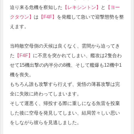
迫り来る危機を察知した
【レキシントン】
と
【ヨー
クタウン】
は
【F4F】
を発艦して急いで迎撃態勢を整
えます。
当時敵空母側の天候は良くなく、雲間から迫ってき
た
【F4F】
に不意を突かれてしまい、艦攻は2隻合わ
せて15機出撃の内半分の8機、そして艦爆も12機中1
機を喪失。
もちろん誰も攻撃すら行えず、覚悟の薄暮攻撃は完
全に失敗に終わってしまいます。
そして運悪く、帰投する際に重しになる魚雷を投棄
した後に空母を発見してしまい、結局苦々しい思い
をしながら彼らを見逃しました。