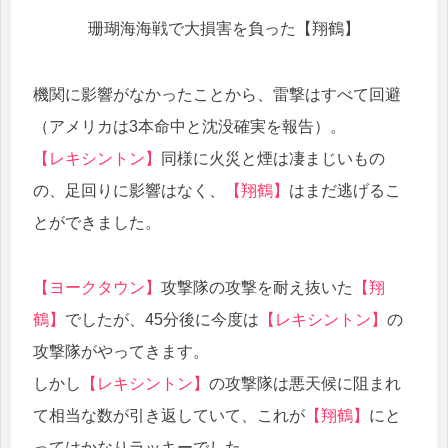
珊瑚海海戦で大損害を負った【翔鶴】
機関に影響がなかったことから、雷撃はすべて回避
（アメリカは3本命中と沈没確実を報告）。
【レキシントン】
同様に火災と煙は凄まじいもの
の、足回りに影響はなく、
【翔鶴】
はまだ逃げるこ
とができました。
【ヨークタウン】
攻撃隊の攻撃を耐え抜いた
【翔
鶴】
でしたが、45分後に今度は
【レキシントン】
の
攻撃隊がやってきます。
しかし
【レキシントン】
の攻撃隊は悪天候に阻まれ
て相当な数が引き返していて、これが
【翔鶴】
にと
ってはかなりラッキーでした。