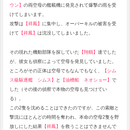
ウン】
の両空母の艦載機に発見されて爆撃の雨を受
けてしまいます。
攻撃は
【祥鳳】
に集中し、オーバーキルの被害を受
けて
【祥鳳】
は沈没してしまいました。
その現れた機動部隊を探していた
【翔鶴】
達でした
が、彼女も偵察によって空母を発見していました。
ところがその正体は空母でもなんでもなく、
【シム
ス級駆逐艦 シムス】
と
【油槽船 ネオショー】
で
した（その後の偵察で本物の空母も見つけてい
る）。
この2隻を沈めることはできたのですが、この索敵と
撃沈にほとんどの時間を奪われ、本命の空母2隻を野
放しにした結果
【祥鳳】
を救うことはできませんで