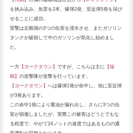
を挟み込み、魚雷を2本、爆弾2発、至近弾5発を浴び
せることに成功。
雷撃は左舷側の3つの缶室を浸水させ、またガソリン
タンクが破損して中のガソリンが気化し始めまし
た。
一方
【ヨークタウン】
ですが、こちらは主に
【瑞
鶴】
の攻撃隊が攻撃を行っています。
【ヨークタウン】
へは爆弾1発が命中し、他に至近弾
が3発あります。
この命中1発により重油が漏れ出し、さらに3つの缶
室が損傷しましたが、実際この被害はどうとでもな
る程度で、やがて24ノットの速度ではあるものの通