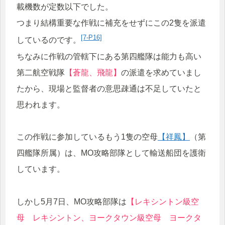
載機数が定数以下でした。
つまり結構重要な作戦に補充をせずにこの2隻を派遣
[7-P16]
しているのです。
ちなみに作戦の管轄下にある第四艦隊は能力も高い
第二航空戦隊
【蒼龍、飛龍】
の派遣を求めていまし
たから、現場と監督者の意思疎通は不足していたと
思われます。
この作戦に参加しているもう1隻の空母
【祥鳳】
（第
四艦隊所属）は、MO攻略部隊として輸送船団を護衛
しています。
しかし5月7日、MO攻略部隊は
【レキシントン級空
母 レキシントン、ヨークタウン級空母 ヨークタ