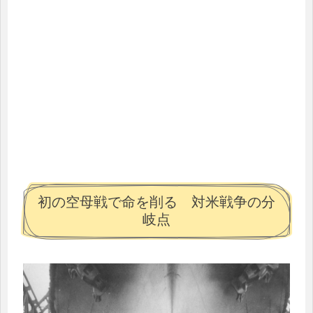
初の空母戦で命を削る 対米戦争の分
岐点