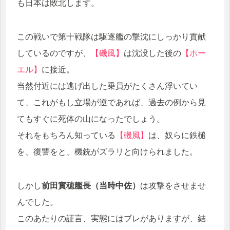
も日本は敗北します。
この戦いで第十戦隊は駆逐艦の撃沈にしっかり貢献
しているのですが、
【磯風】
は沈没した後の
【ホー
エル】
に接近。
当然付近には逃げ出した乗員がたくさん浮いてい
て、これがもし立場が逆であれば、過去の例から見
てもすぐに死体の山になったでしょう。
それをもちろん知っている
【磯風】
は、奴らに鉄槌
を、復讐をと、機銃がズラリと向けられました。
しかし
前田實穂艦長（当時中佐）
は攻撃をさせませ
んでした。
このあたりの証言、実態にはブレがありますが、結