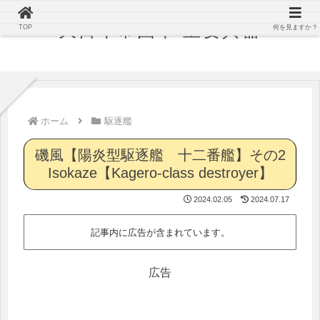
大日本帝国軍 主要兵器
TOP
何を見ますか？
ホーム
駆逐艦
磯風【陽炎型駆逐艦 十二番艦】その2
Isokaze【Kagero-class destroyer】
2024.02.05
2024.07.17
記事内に広告が含まれています。
広告