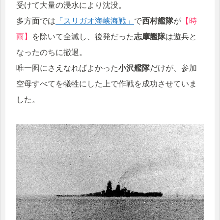
受けて大量の浸水により沈没。
多方面では
「スリガオ海峡海戦」
で
西村艦隊
が
【時
雨】
を除いて全滅し、後発だった
志摩艦隊
は遊兵と
なったのちに撤退。
唯一囮にさえなればよかった
小沢艦隊
だけが、参加
空母すべてを犠牲にした上で作戦を成功させていま
した。