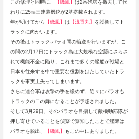
この修理と同時に、
【磯風】
は2番砲塔を撤去して代
わりに25㎜三連装機銃が2基搭載されます。
年が明けてから
【磯風】
は
【浅香丸】
を護衛してト
ラックに向かいます。
その後はトラック-パラオ間の輸送を行いますが、こ
の間の2月17日にトラック島は大規模な空襲にさらさ
れて機能不全に陥り、これまで多くの艦船が戦場と
日本を往来する中で重要な役割をはたしていたトラ
ックを事実上失ってしまいます。
さらに連合軍は攻撃の手を緩めず、近々にパラオも
トラックの二の舞になることが予想されました。
そして3月29日、そのパラオを目指して敵機動部隊が
押し寄せていることを偵察で察知したことで艦隊は
パラオを脱出、
【磯風】
もこの中にありました。