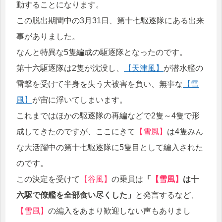
動することになります。
この脱出期間中の3月31日、第十七駆逐隊にある出来
事がありました。
なんと特異な5隻編成の駆逐隊となったのです。
第十六駆逐隊は2隻が沈没し、
【天津風】
が潜水艦の
雷撃を受けて半身を失う大被害を負い、無事な
【雪
風】
が宙に浮いてしまいます。
これまではほかの駆逐隊の再編などで2隻～4隻で形
成してきたのですが、ここにきて
【雪風】
は4隻みん
な大活躍中の第十七駆逐隊に5隻目として編入された
のです。
この決定を受けて
【谷風】
の乗員は
「
【雪風】
は十
六駆で僚艦を全部食い尽くした」
と発言するなど、
【雪風】
の編入をあまり歓迎しない声もありまし