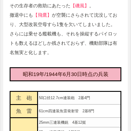
その生存者の救助にあたった
【磯風】
。
撤退中にも
【飛鷹】
が空襲にさらされて沈没してお
り、大型改装空母すら1隻を欠いてしまいました。
さらには乗せる艦載機も、それを操縦するパイロッ
トも数えるほどしか残されておらず、機動部隊は有
名無実と化します。
昭和19年/1944年6月30日時点の兵装
主 砲
50口径12.7cm連装砲 2基4門
魚 雷
61cm四連装魚雷発射管 2基8門
25mm三連装機銃 4基12挺