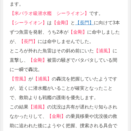
ます。
【米バラオ級潜水艦 シーライオン】
です。
【シーライオン】
は
【金剛】
と
【長門】
に向けて3本
ずつ魚雷を発射、うち2本が
【金剛】
に命中しました
が、
【長門】
には命中しませんでした。
ところが外れた魚雷はその斜め前にいた
【浦風】
に
直撃し、
【金剛】
被雷の騒ぎでバタバタしている間
に一瞬で轟沈。
【雪風】
が
【浦風】
の轟沈を把握していたようです
が、近くに潜水艦がいることが確実となったこと
で、救助よりも戦艦の護衛を優先します。
この結果
【浦風】
の沈没は共有が遅れたり知らされ
なかったりして、
【金剛】
の乗員移乗や沈没後の救
助に追われた後にようやく把握、捜索される具合で