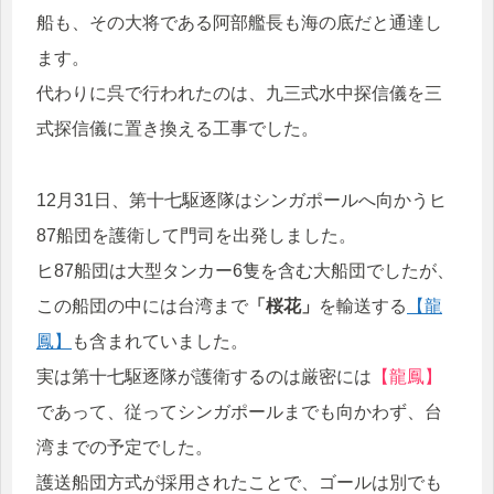
船も、その大将である阿部艦長も海の底だと通達し
ます。
代わりに呉で行われたのは、九三式水中探信儀を三
式探信儀に置き換える工事でした。
12月31日、第十七駆逐隊はシンガポールへ向かうヒ
87船団を護衛して門司を出発しました。
ヒ87船団は大型タンカー6隻を含む大船団でしたが、
この船団の中には台湾まで
「桜花」
を輸送する
【龍
鳳】
も含まれていました。
実は第十七駆逐隊が護衛するのは厳密には
【龍鳳】
であって、従ってシンガポールまでも向かわず、台
湾までの予定でした。
護送船団方式が採用されたことで、ゴールは別でも