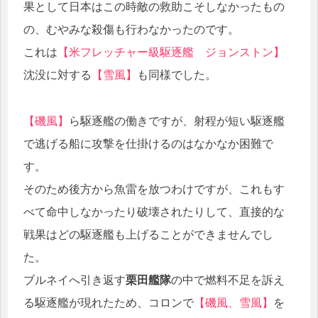
果として日本はこの時敵の救助こそしなかったもの
の、むやみな殺傷も行わなかったのです。
これは
【米フレッチャー級駆逐艦 ジョンストン】
沈没に対する
【雪風】
も同様でした。
【磯風】
ら駆逐艦の働きですが、射程が短い駆逐艦
で逃げる船に攻撃を仕掛けるのはなかなか困難で
す。
そのため後方から魚雷を放つわけですが、これもす
べて命中しなかったり破壊されたりして、直接的な
戦果はどの駆逐艦も上げることができませんでし
た。
ブルネイへ引き返す
栗田艦隊
の中で燃料不足を訴え
る駆逐艦が現れたため、コロンで
【磯風、雪風】
を