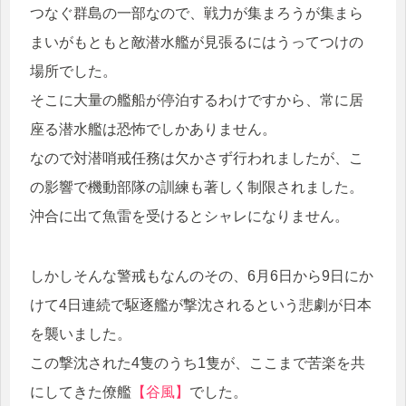
つなぐ群島の一部なので、戦力が集まろうが集まら
まいがもともと敵潜水艦が見張るにはうってつけの
場所でした。
そこに大量の艦船が停泊するわけですから、常に居
座る潜水艦は恐怖でしかありません。
なので対潜哨戒任務は欠かさず行われましたが、こ
の影響で機動部隊の訓練も著しく制限されました。
沖合に出て魚雷を受けるとシャレになりません。
しかしそんな警戒もなんのその、6月6日から9日にか
けて4日連続で駆逐艦が撃沈されるという悲劇が日本
を襲いました。
この撃沈された4隻のうち1隻が、ここまで苦楽を共
にしてきた僚艦
【谷風】
でした。