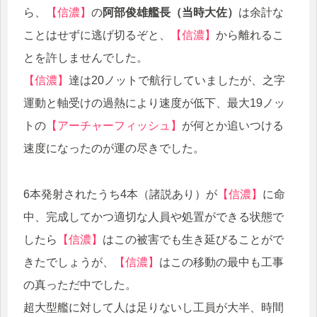
ら、
【信濃】
の
阿部俊雄艦長（当時大佐）
は余計な
ことはせずに逃げ切るぞと、
【信濃】
から離れるこ
とを許しませんでした。
【信濃】
達は20ノットで航行していましたが、之字
運動と軸受けの過熱により速度が低下、最大19ノッ
トの
【アーチャーフィッシュ】
が何とか追いつける
速度になったのが運の尽きでした。
6本発射されたうち4本（諸説あり）が
【信濃】
に命
中、完成してかつ適切な人員や処置ができる状態で
したら
【信濃】
はこの被害でも生き延びることがで
きたでしょうが、
【信濃】
はこの移動の最中も工事
の真っただ中でした。
超大型艦に対して人は足りないし工員が大半、時間