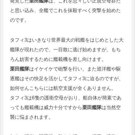
発見した
栗田艦隊
は、これを忌々しい正規空母群だ
と思い込み、全艦でこれを抹殺すべく突撃を始めた
のです。
タフィ3はいきなり世界最大の戦艦をはじめとした大
艦隊が現れたので、一目散に逃げ始めますが、もち
ろん妨害するために艦載機を差し向けます。
栗田艦隊
はイケイケで砲撃を行い、また巡洋艦や駆
逐艦はその快足を活かしてタフィ3に迫るのですが、
如何せんこちらには航空支援が全くありません。
タフィ3は6隻の護衛空母がおり、船自体が簡素であ
っても艦載機は威力十分ですから
栗田艦隊
は当然空
襲に悩まされます。