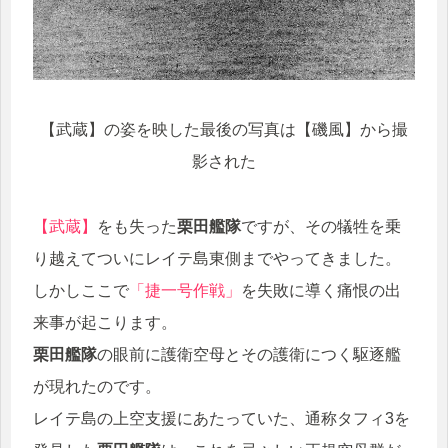
【武蔵】の姿を映した最後の写真は【磯風】から撮
影された
【武蔵】
をも失った
栗田艦隊
ですが、その犠牲を乗
り越えてついにレイテ島東側までやってきました。
しかしここで
「捷一号作戦」
を失敗に導く痛恨の出
来事が起こります。
栗田艦隊
の眼前に護衛空母とその護衛につく駆逐艦
が現れたのです。
レイテ島の上空支援にあたっていた、通称タフィ3を