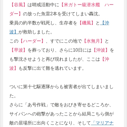
【谷風】
は哨戒活動中に
【米ガトー級潜水艦 ハー
ダー】
の放った魚雷2本を受けてしまい轟沈。
乗員の約半数が戦死し、生存者を
【磯風】
と
【沖
波】
が救助しました。
この
【ハーダー】
、すでにこの地で
【水無月】
と
【早波】
を葬っており、さらに10日には
【沖波】
を
も撃沈させようと再び現れましたが、ここは
【沖
波】
も反撃に出て難を逃れています。
ついに第十七駆逐隊からも被害者が出てしまいまし
た。
さらに「あ号作戦」で敵をおびき寄せるどころか、
サイパンへの砲撃があったことから結局こちら側が
敵の居場所に出向くことになり、そして
「マリアナ