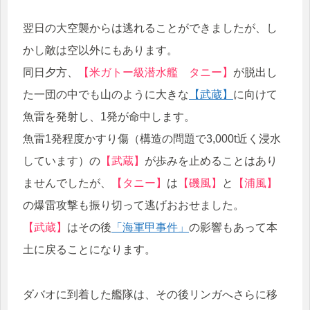
翌日の大空襲からは逃れることができましたが、し
かし敵は空以外にもあります。
同日夕方、
【米ガトー級潜水艦 タニー】
が脱出し
た一団の中でも山のように大きな
【武蔵】
に向けて
魚雷を発射し、1発が命中します。
魚雷1発程度かすり傷（構造の問題で3,000t近く浸水
しています）の
【武蔵】
が歩みを止めることはあり
ませんでしたが、
【タニー】
は
【磯風】
と
【浦風】
の爆雷攻撃も振り切って逃げおおせました。
【武蔵】
はその後
「海軍甲事件」
の影響もあって本
土に戻ることになります。
ダバオに到着した艦隊は、その後リンガへさらに移