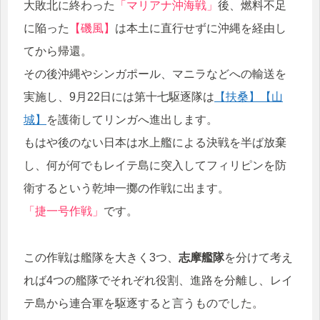
大敗北に終わった
「マリアナ沖海戦」
後、燃料不足
に陥った
【磯風】
は本土に直行せずに沖縄を経由し
てから帰還。
その後沖縄やシンガポール、マニラなどへの輸送を
実施し、9月22日には第十七駆逐隊は
【扶桑】
【山
城】
を護衛してリンガへ進出します。
もはや後のない日本は水上艦による決戦を半ば放棄
し、何が何でもレイテ島に突入してフィリピンを防
衛するという乾坤一擲の作戦に出ます。
「捷一号作戦」
です。
この作戦は艦隊を大きく3つ、
志摩艦隊
を分けて考え
れば4つの艦隊でそれぞれ役割、進路を分離し、レイ
テ島から連合軍を駆逐すると言うものでした。