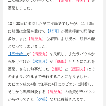
二次輸送のメンバーとなり、
【清澄丸、護国丸】
を
護衛しました。
10月30日に出港した第二次輸送でしたが、11月3日
に船団は空襲を受けて
【那珂】
が機銃掃射で死傷者
多数、また
【清澄丸】
も爆撃により浸水、航行不能
となってしまいました。
【五十鈴】
が
【清澄丸】
を曳航し、またラバウルか
ら駆け付けた
【水無月】
が
【磯風】
とともにこれを
護衛、さらに無事だった
【浦風】
と
【護国丸】
はそ
のままラバウルまで先行することになりました。
カビエン組の4隻は無事に4日にカビエンに到着し、
そこから戦線離脱する
【清澄丸】
の物資がラバウル
からやってきた
【夕張】
などに移載されます。