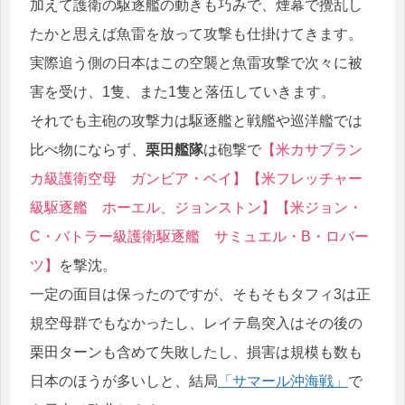
加えて護衛の駆逐艦の動きも巧みで、煙幕で攪乱し
たかと思えば魚雷を放って攻撃も仕掛けてきます。
実際追う側の日本はこの空襲と魚雷攻撃で次々に被
害を受け、1隻、また1隻と落伍していきます。
それでも主砲の攻撃力は駆逐艦と戦艦や巡洋艦では
比べ物にならず、
栗田艦隊
は砲撃で
【米カサブラン
カ級護衛空母 ガンビア・ベイ】【米フレッチャー
級駆逐艦 ホーエル、ジョンストン】【米ジョン・
C・バトラー級護衛駆逐艦 サミュエル・B・ロバー
ツ】
を撃沈。
一定の面目は保ったのですが、そもそもタフィ3は正
規空母群でもなかったし、レイテ島突入はその後の
栗田ターンも含めて失敗したし、損害は規模も数も
日本のほうが多いしと、結局
「サマール沖海戦」
で