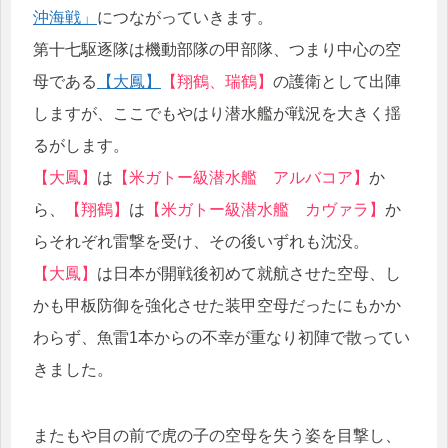
沖海戦」
につながっていきます。
第十七駆逐隊は機動部隊の甲部隊、つまり中心の空
母である
【大鳳】
【翔鶴、瑞鶴】
の護衛として出陣
しますが、ここでもやはり潜水艦が戦況を大きく揺
るがします。
【大鳳】
は
【米ガトー級潜水艦 アルバコア】
か
ら、
【翔鶴】
は
【米ガトー級潜水艦 カヴァラ】
か
らそれぞれ雷撃を受け、その後いずれも沈没。
【大鳳】
は日本が開戦後初めて就航させた空母、し
かも甲板防御を強化させた装甲空母だったにもかか
わらず、魚雷1本からの不幸が重なり初陣で散ってい
きました。
またもや目の前で虎の子の空母を失う姿を目撃し、