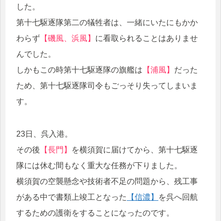
した。
第十七駆逐隊第二の犠牲者は、一緒にいたにもかか
わらず
【磯風、浜風】
に看取られることはありませ
んでした。
しかもこの時第十七駆逐隊の旗艦は
【浦風】
だった
ため、第十七駆逐隊司令もごっそり失ってしまいま
す。
23日、呉入港。
その後
【長門】
を横須賀に届けてから、第十七駆逐
隊には休む間もなく重大な任務が下りました。
横須賀の空襲懸念や技術者不足の問題から、残工事
がある中で書類上竣工となった
【信濃】
を呉へ回航
するための護衛をすることになったのです。