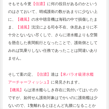
そもそも今更
【信濃】
に何の役目があるのかという
のはさておいて、哨戒護衛の数があまりに少ない上
に、
【磯風】
の水中聴音機は海戦の中で損傷したま
ま、
【浦風】
沈没による司令不在、休息あまりに不
十分とないない尽くしで、さらに潜水艦よりも空襲
を懸念した夜間航行となったことで、護衛側として
みれば気乗りしない任務であったことは間違いあり
ません。
そして案の定、
【信濃】
達は
【米バラオ級潜水艦
アーチャーフィッシュ】
に発見されます。
【磯風】
らは潜水艦らしき存在に気付いてはいたの
ですが、如何せん護衛対象はでかいのに護衛艦は少
ないので、1隻離れるとほとんど丸腰になることか