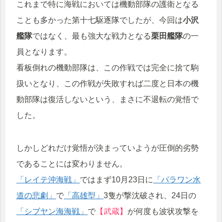
これまで特に海戦においては機動部隊の護衛となる
ことも多かった第十七駆逐隊でしたが、今回は
小沢
艦隊
ではなく、最も強大な戦力となる
栗田艦隊
の一
員となります。
看板倒れの機動部隊は、この作戦では完全に捨て駒
扱いとなり、この作戦が失敗すれば二度と日本の機
動部隊は復活しないという、まさに不退転の覚悟で
した。
しかしどれだけ覚悟が決まっていようが圧倒的劣勢
であることには変わりません。
「レイテ沖海戦」
ではまず10月23日に
「パラワン水
道の悲劇」
で
「高雄型」
3隻が撃沈破され、24日の
「シブヤン海海戦」
で
【武蔵】
が何度も波状攻撃を