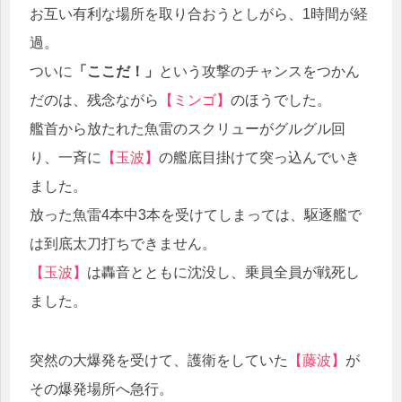
お互い有利な場所を取り合おうとしがら、1時間が経
過。
ついに
「ここだ！」
という攻撃のチャンスをつかん
だのは、残念ながら
【ミンゴ】
のほうでした。
艦首から放たれた魚雷のスクリューがグルグル回
り、一斉に
【玉波】
の艦底目掛けて突っ込んでいき
ました。
放った魚雷4本中3本を受けてしまっては、駆逐艦で
は到底太刀打ちできません。
【玉波】
は轟音とともに沈没し、乗員全員が戦死し
ました。
突然の大爆発を受けて、護衛をしていた
【藤波】
が
その爆発場所へ急行。