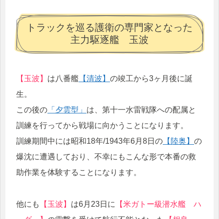
トラックを巡る護衛の専門家となった
主力駆逐艦 玉波
【玉波】
は八番艦
【清波】
の竣工から3ヶ月後に誕
生。
この後の
「夕雲型」
は、第十一水雷戦隊への配属と
訓練を行ってから戦場に向かうことになります。
訓練期間中には昭和18年/1943年6月8日の
【陸奥】
の
爆沈に遭遇しており、不幸にもこんな形で本番の救
助作業を体験することになります。
他にも
【玉波】
は6月23日に
【米ガトー級潜水艦 ハ