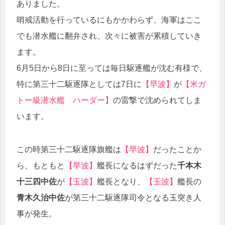
ありました。
哨戒活動を行っているにもかかわらず、海軍はここ
でも潜水艦に翻弁され、次々に被害が累積していき
ます。
6月5日から8日に至っては毎日駆逐艦が沈む有様で、
特に第三十二駆逐隊としては7日に
【早波】
が
【米ガ
トー級潜水艦 ハーダー】
の雷撃で沈められてしま
います。
この時第三十二駆逐隊旗艦は
【早波】
だったことか
ら、もともと
【早波】
艦長になるはずだった
千本木
十三四中佐
が
【玉波】
艦長となり、
【玉波】
艦長の
青木久治中佐
が第三十二駆逐隊司令となる玉突き人
事が発生。