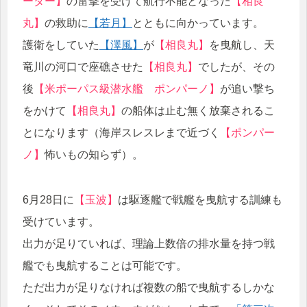
ーダー】
の雷撃を受けて航行不能となった
【相良
丸】
の救助に
【若月】
とともに向かっています。
護衛をしていた
【澤風】
が
【相良丸】
を曳航し、天
竜川の河口で座礁させた
【相良丸】
でしたが、その
後
【米ポーパス級潜水艦 ポンパーノ】
が追い撃ち
をかけて
【相良丸】
の船体は止む無く放棄されるこ
とになります（海岸スレスレまで近づく
【ポンパー
ノ】
怖いもの知らず）。
6月28日に
【玉波】
は駆逐艦で戦艦を曳航する訓練も
受けています。
出力が足りていれば、理論上数倍の排水量を持つ戦
艦でも曳航することは可能です。
ただ出力が足りなければ複数の船で曳航するしかな