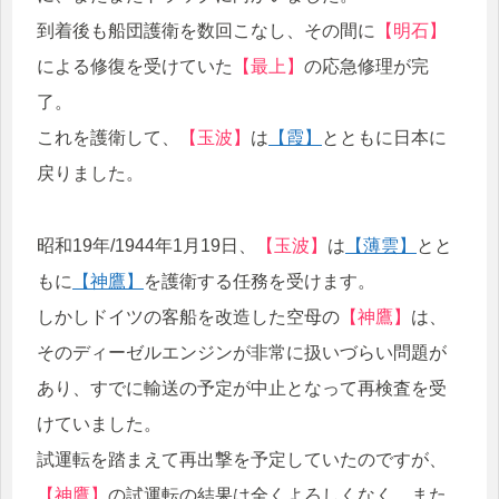
到着後も船団護衛を数回こなし、その間に
【明石】
による修復を受けていた
【最上】
の応急修理が完
了。
これを護衛して、
【玉波】
は
【霞】
とともに日本に
戻りました。
昭和19年/1944年1月19日、
【玉波】
は
【薄雲】
とと
もに
【神鷹】
を護衛する任務を受けます。
しかしドイツの客船を改造した空母の
【神鷹】
は、
そのディーゼルエンジンが非常に扱いづらい問題が
あり、すでに輸送の予定が中止となって再検査を受
けていました。
試運転を踏まえて再出撃を予定していたのですが、
【神鷹】
の試運転の結果は全くよろしくなく、また