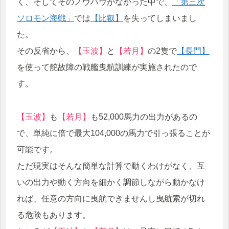
く、そしてそのノウハウがなかった中で、
「第三次
ソロモン海戦」
では
【比叡】
を失ってしまいまし
た。
その反省から、
【玉波】
と
【若月】
の2隻で
【長門】
を使って舵故障の戦艦曳航訓練が実施されたので
す。
【玉波】
も
【若月】
も52,000馬力の出力があるの
で、単純に倍で最大104,000の馬力で引っ張ることが
可能です。
ただ現実はそんな簡単な計算で動くわけがなく、互
いの出力や動く方向を細かく調節しながら動かなけ
れば、任意の方向に曳航できませんし曳航索が切れ
る危険もあります。