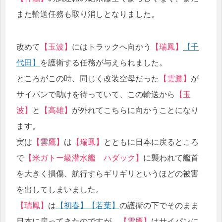
また輸送任務も取り消しとなりました。
改めて
【玉波】
にはトラックへ向かう
【瑞鳳】
【千
代田】
を護衛する任務が与えられました。
ところがこの時、同じく改装空母だった
【雲鷹】
が
サイパンで助けを待っていて、この輸送から
【玉
波】
と
【高雄】
が外れてこちらに向かうことになり
ます。
実は
【雲鷹】
は
【瑞鳳】
とともに日本に戻るところ
で
【米ガトー級潜水艦 ハダック】
に襲われて艦首
を大きく損傷、航行すらギリギリというほどの被害
を出してしまいました。
【瑞鳳】
は
【初春】
【若葉】
の護衛の下でそのまま
日本に戻ってきたのですが、
【雲鷹】
はサイパンに