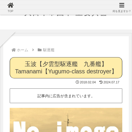
大日本帝国軍 主要兵器
TOP
何を見ますか？
ホーム
駆逐艦
玉波【夕雲型駆逐艦 九番艦】
Tamanami【Yugumo-class destroyer】
2018.02.04
2024.07.17
記事内に広告が含まれています。