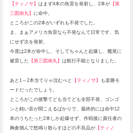
【ティノサ】
はまず4本の魚雷を発射し、2本が
【第
三図南丸】
に命中。
ところがこの2本がいずれも不発でした。
ま、まぁアメリカ魚雷なら不発なんて日常です、気
にせず次を発射。
今度は2本が命中し、そしてちゃんと起爆し、艦尾に
被雷した
【第三図南丸】
は航行不能となりました。
あと1～2本当てりゃ沈むべと
【ティノサ】
も楽勝モ
ードだったでしょう。
ところがこの後撃てども当てども全部不発、ゴンゴ
ンと鈍い音が聞こえるばかりで、最終的には命中12
本のうちたった2本しか起爆せず、作戦後に責任者の
胸倉掴んで怒鳴り散らすほどの不良品が
【ティノ