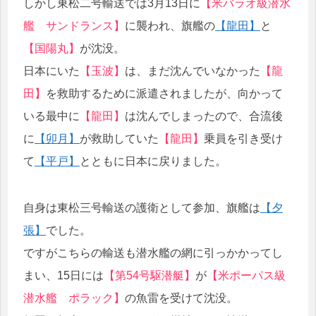
しかし東松二号輸送では3月13日に
【米バラオ級潜水
艦 サンドランス】
に襲われ、旗艦の
【龍田】
と
【国陽丸】
が沈没。
日本にいた
【玉波】
は、まだ沈んでいなかった
【龍
田】
を救助するために派遣されましたが、向かって
いる最中に
【龍田】
は沈んでしまったので、合流後
に
【卯月】
が救助していた
【龍田】
乗員を引き受け
て
【平戸】
とともに日本に戻りました。
自身は東松三号輸送の護衛として参加、旗艦は
【夕
張】
でした。
ですがこちらの輸送も潜水艦の網に引っかかってし
まい、15日には
【第54号駆潜艇】
が
【米ポーパス級
潜水艦 ポラック】
の魚雷を受けて沈没。