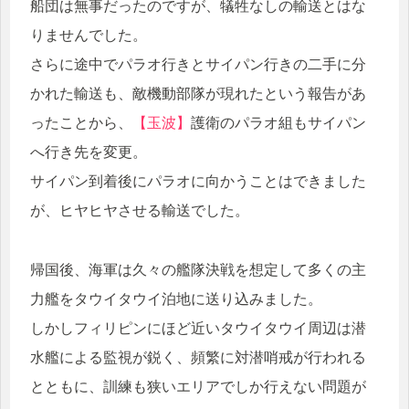
船団は無事だったのですが、犠牲なしの輸送とはな
りませんでした。
さらに途中でパラオ行きとサイパン行きの二手に分
かれた輸送も、敵機動部隊が現れたという報告があ
ったことから、
【玉波】
護衛のパラオ組もサイパン
へ行き先を変更。
サイパン到着後にパラオに向かうことはできました
が、ヒヤヒヤさせる輸送でした。
帰国後、海軍は久々の艦隊決戦を想定して多くの主
力艦をタウイタウイ泊地に送り込みました。
しかしフィリピンにほど近いタウイタウイ周辺は潜
水艦による監視が鋭く、頻繁に対潜哨戒が行われる
とともに、訓練も狭いエリアでしか行えない問題が