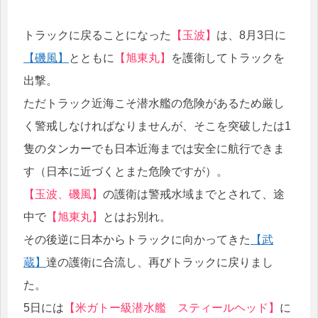
トラックに戻ることになった
【玉波】
は、8月3日に
【磯風】
とともに
【旭東丸】
を護衛してトラックを
出撃。
ただトラック近海こそ潜水艦の危険があるため厳し
く警戒しなければなりませんが、そこを突破したは1
隻のタンカーでも日本近海までは安全に航行できま
す（日本に近づくとまた危険ですが）。
【玉波、磯風】
の護衛は警戒水域までとされて、途
中で
【旭東丸】
とはお別れ。
その後逆に日本からトラックに向かってきた
【武
蔵】
達の護衛に合流し、再びトラックに戻りまし
た。
5日には
【米ガトー級潜水艦 スティールヘッド】
に