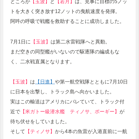
ところが
【玉波】
と
【若月】
は、見事に目標の5ノッ
トを大きく突き放す12ノットの曳航速度を発揮。
阿吽の呼吸で戦艦を救助することに成功しました。
7月1日に
【玉波】
は第二水雷戦隊へと異動。
まだ空きの同型艦がいないので駆逐隊の編成もな
く、二水戦直属となります。
【玉波】
は
【日進】
や第一航空戦隊とともに7月10日
に日本を出撃し、トラック島へ向かいました。
実はこの輸送はアメリカにバレていて、トラック付
近で
【米ガトー級潜水艦 ティノサ、ポーギー】
が
待ち伏せをしていました。
そして
【ティノサ】
から4本の魚雷が入港直前に一航