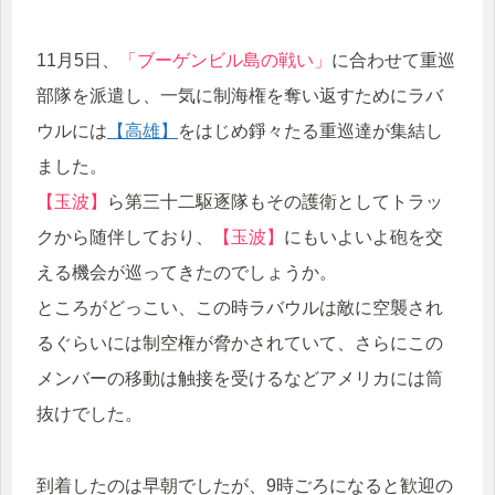
11月5日、
「ブーゲンビル島の戦い」
に合わせて重巡
部隊を派遣し、一気に制海権を奪い返すためにラバ
ウルには
【高雄】
をはじめ錚々たる重巡達が集結し
ました。
【玉波】
ら第三十二駆逐隊もその護衛としてトラッ
クから随伴しており、
【玉波】
にもいよいよ砲を交
える機会が巡ってきたのでしょうか。
ところがどっこい、この時ラバウルは敵に空襲され
るぐらいには制空権が脅かされていて、さらにこの
メンバーの移動は触接を受けるなどアメリカには筒
抜けでした。
到着したのは早朝でしたが、9時ごろになると歓迎の