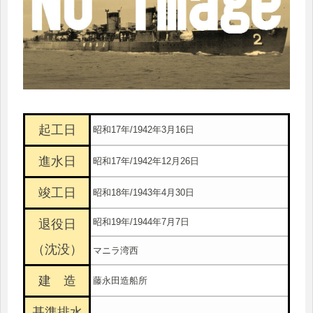
起工日
昭和17年/1942年3月16日
進水日
昭和17年/1942年12月26日
竣工日
昭和18年/1943年4月30日
昭和19年/1944年7月7日
退役日
（沈没）
マニラ湾西
建 造
藤永田造船所
基準排水