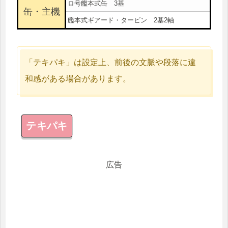
ロ号艦本式缶 3基
缶・主機
艦本式ギアード・タービン 2基2軸
「テキパキ」は設定上、前後の文脈や段落に違
和感がある場合があります。
テキパキ
広告