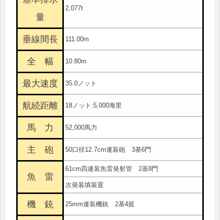
2,077t
量
垂線間長
111.00m
全 幅
10.80m
最大速度
35.0ノット
航続距離
18ノット:5,000海里
馬 力
52,000馬力
主 砲
50口径12.7cm連装砲 3基6門
61cm四連装魚雷発射管 2基8門
魚 雷
次発装填装置
機 銃
25mm連装機銃 2基4挺