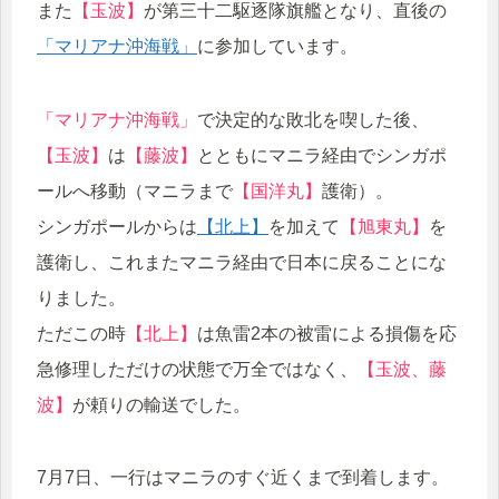
また
【玉波】
が第三十二駆逐隊旗艦となり、直後の
「マリアナ沖海戦」
に参加しています。
「マリアナ沖海戦」
で決定的な敗北を喫した後、
【玉波】
は
【藤波】
とともにマニラ経由でシンガポ
ールへ移動（マニラまで
【国洋丸】
護衛）。
シンガポールからは
【北上】
を加えて
【旭東丸】
を
護衛し、これまたマニラ経由で日本に戻ることにな
りました。
ただこの時
【北上】
は魚雷2本の被雷による損傷を応
急修理しただけの状態で万全ではなく、
【玉波、藤
波】
が頼りの輸送でした。
7月7日、一行はマニラのすぐ近くまで到着します。