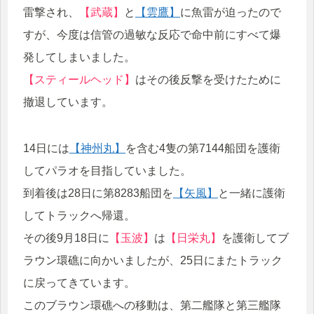
雷撃され、
【武蔵】
と
【雲鷹】
に魚雷が迫ったので
すが、今度は信管の過敏な反応で命中前にすべて爆
発してしまいました。
【スティールヘッド】
はその後反撃を受けたために
撤退しています。
14日には
【神州丸】
を含む4隻の第7144船団を護衛
してパラオを目指していました。
到着後は28日に第8283船団を
【矢風】
と一緒に護衛
してトラックへ帰還。
その後9月18日に
【玉波】
は
【日栄丸】
を護衛してブ
ラウン環礁に向かいましたが、25日にまたトラック
に戻ってきています。
このブラウン環礁への移動は、第二艦隊と第三艦隊