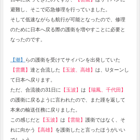
避難し、そこで応急修理を行っていました。
そして低速ながらも航行が可能となったので、修理
のために日本へ戻る際の護衛を増やすことに必要と
なったのです。
【潮】
らの護衛を受けてサイパンを出発していた
【雲鷹】
達と合流した
【玉波、高雄】
は、Uターンし
て日本へ戻ります。
ただ、合流後の31日に
【玉波】
は
【瑞鳳、千代田】
の護衛に戻るように言われたので、また踵を返して
本来の輸送任務に戻りました。
この感じだと
【玉波】
は
【雲龍】
護衛ではなく、そ
れに向かう
【高雄】
を護衛したと言ったほうがいい
でしょう。