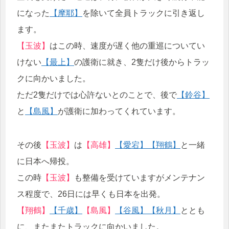
になった
【摩耶】
を除いて全員トラックに引き返し
ます。
【玉波】
はこの時、速度が遅く他の重巡についてい
けない
【最上】
の護衛に就き、2隻だけ後からトラッ
クに向かいました。
ただ2隻だけでは心許ないとのことで、後で
【鈴谷】
と
【島風】
が護衛に加わってくれています。
その後
【玉波】
は
【高雄】
【愛宕】
【翔鶴】
と一緒
に日本へ帰投。
この時
【玉波】
も整備を受けていますがメンテナン
ス程度で、26日には早くも日本を出発。
【翔鶴】
【千歳】
【島風】
【谷風】
【秋月】
ととも
に、またまたトラックに向かいました。