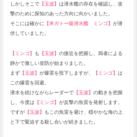
しかしそこで
【玉波】
は潜水艦の存在を確認し、攻
撃のために探知のあった方向に向かいました。
そこには確かに
【米ガトー級潜水艦 ミンゴ】
が潜
伏していました。
【ミンゴ】
も
【玉波】
の接近を把握し、両者による
静かで激しい攻防が始まりました。
まず
【玉波】
が爆雷を投下しますが、
【ミンゴ】
は
この爆雷を回避。
潜水を続けながらレーダーで
【玉波】
の動きを把握
し、今度は
【ミンゴ】
が反撃の魚雷を発射します。
ですが
【玉波】
もこの魚雷を避け、穏やかな海の上
と下で緊迫する殺し合いが続きました。