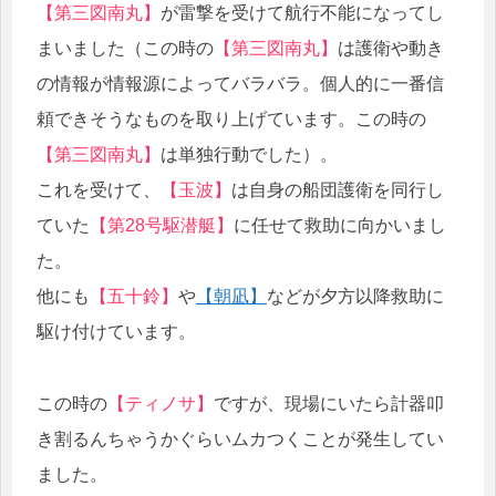
【第三図南丸】
が雷撃を受けて航行不能になってし
まいました（この時の
【第三図南丸】
は護衛や動き
の情報が情報源によってバラバラ。個人的に一番信
頼できそうなものを取り上げています。この時の
【第三図南丸】
は単独行動でした）。
これを受けて、
【玉波】
は自身の船団護衛を同行し
ていた
【第28号駆潜艇】
に任せて救助に向かいまし
た。
他にも
【五十鈴】
や
【朝凪】
などが夕方以降救助に
駆け付けています。
この時の
【ティノサ】
ですが、現場にいたら計器叩
き割るんちゃうかぐらいムカつくことが発生してい
ました。